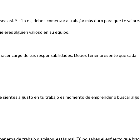
a así. Y si lo es, debes comenzar a trabajar más duro para que te valore.
ue eres alguien valioso en su equipo.
e hacer cargo de tus responsabilidades. Debes tener presente que cada
o te sientes a gusto en tu trabajo es momento de emprender o buscar algo
pañeros de trabajo o amigos, estás mal. Tú no sabes el esfuerzo que hizo