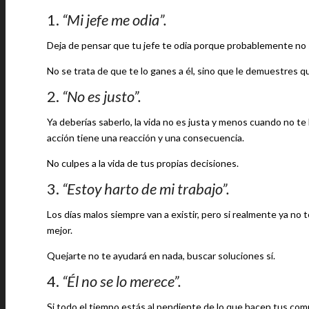
1.
“Mi jefe me odia”.
Deja de pensar que tu jefe te odia porque probablemente no se
No se trata de que te lo ganes a él, sino que le demuestres q
2.
“No es justo”.
Ya deberías saberlo, la vida no es justa y menos cuando no t
acción tiene una reacción y una consecuencia.
No culpes a la vida de tus propias decisiones.
3.
“Estoy harto de mi trabajo”.
Los días malos siempre van a existir, pero si realmente ya n
mejor.
Quejarte no te ayudará en nada, buscar soluciones sí.
4.
“Él no se lo merece”.
Si todo el tiempo estás al pendiente de lo que hacen tus com