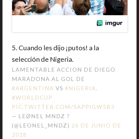
5. Cuando les dijo ¡putos! a la
selección de Nigeria.
LAMENTABLE ACCION DE DIEGO
MARADONA AL GOL DE
#ARGENTINA
VS
#NIGERIA
.
#WORLDCUP
PIC.TWITTER.COM/SAPPIGW5B3
— LEØNEL MNDZ ?
(@LEONEL_MNDZ)
26 DE JUNIO DE
2018