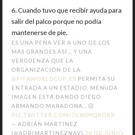
6. Cuando tuvo que recibir ayuda para
salir del palco porque no podía
mantenerse de pie.
ES UNA PENA VER A UNO DE LOS
MÁS GRANDES ASÍ… Y UNA
VERGÜENZA QUE LA
ORGANIZACIÓN DE LA
@FIFAWORLDCUP_ES
PERMITA SU
ENTRADA A UN ESTADIO. MENUDA
IMAGEN ESTÁ DANDO DIEGO
ARMANDO MARADONA.. ☹
PIC.TWITTER.COM/OLW0YQKOKR
— ADRIÁN MARTÍNEZ
(@ADRIMARTINEZNAV)
26 DE JUNIO