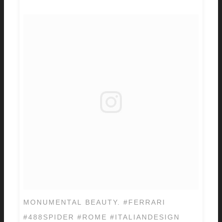
MONUMENTAL BEAUTY. #FERRARI
#488SPIDER #ROME #ITALIANDESIGN