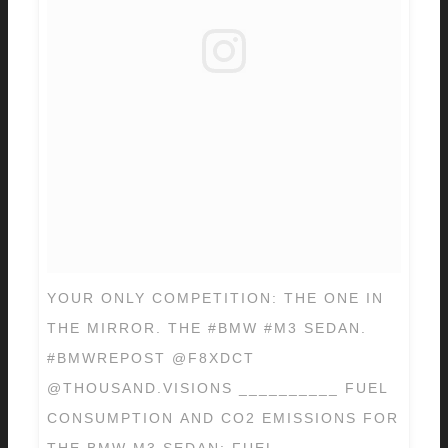
YOUR ONLY COMPETITION: THE ONE IN
THE MIRROR. THE #BMW #M3 SEDAN.
#BMWREPOST @F8XDCT
@THOUSAND.VISIONS __________ FUEL
CONSUMPTION AND CO2 EMISSIONS FOR
THE BMW M3 SEDAN: FUEL