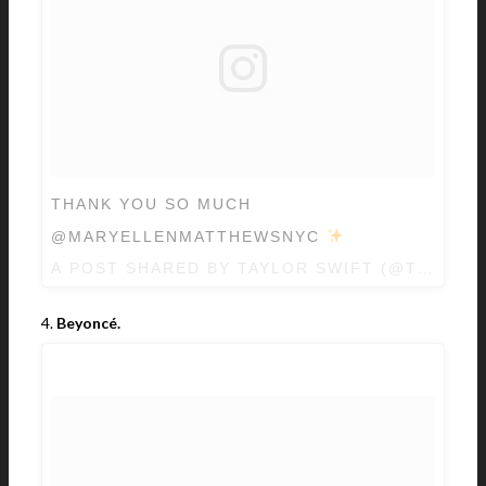
THANK YOU SO MUCH
@MARYELLENMATTHEWSNYC
A POST SHARED BY TAYLOR SWIFT (@TAYLOR
4.
Beyoncé.