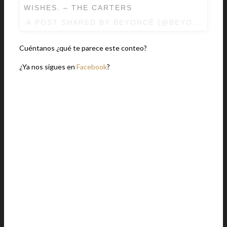
WISHES. – THE CARTERS
A POST SHARED BY BEYONCÉ (@BEYONCE) 
Cuéntanos ¿qué te parece este conteo?
¿Ya nos sigues en
Facebook
?