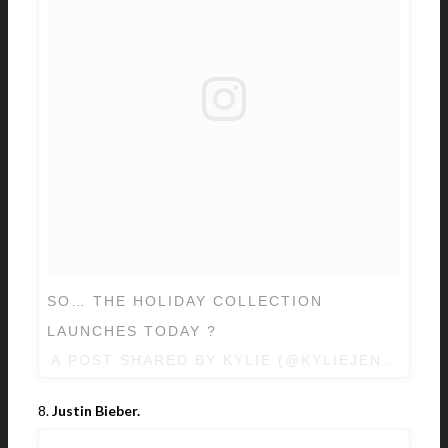
SO… THE HOLIDAY COLLECTION
LAUNCHES TODAY ?
A POST SHARED BY KYLIE (@KYLIEJENNER) 
8.
Justin Bieber.