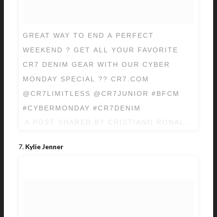
GREAT WAY TO END A PERFECT
WEEKEND ? GET ALL YOUR FAVORITE
CR7 DENIM GEAR WITH OUR CYBER
MONDAY SPECIAL ?? CR7.COM
@CR7LIMITLESS @CR7JUNIOR #BFCM
#CYBERMONDAY #CR7DENIM
A POST SHARED BY CRISTIANO RONALDO (@C
7.
Kylie Jenner