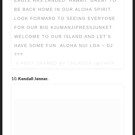
EAGLE HAS LANDED. HAWAII. GREAT TO
BE BACK HOME IN OUR ALOHA SPIRIT.
LOOK FORWARD TO SEEING EVERYONE
FOR OUR BIG #JUMANJIPRESSJUNKET.
WELCOME TO OUR ISLAND AND LET’S
HAVE SOME FUN. ALOHA NUI LOA ~ DJ
???
A POST SHARED BY THEROCK (@THEROCK) 
10.
Kendall Jenner.