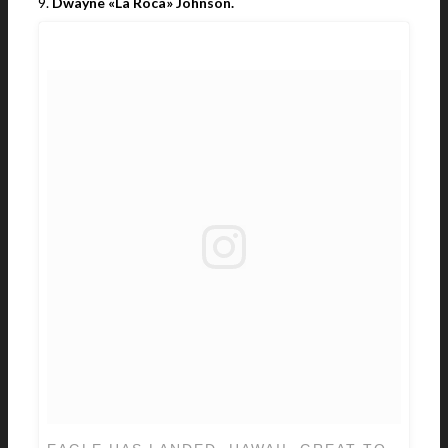
9.
Dwayne «La Roca» Johnson.