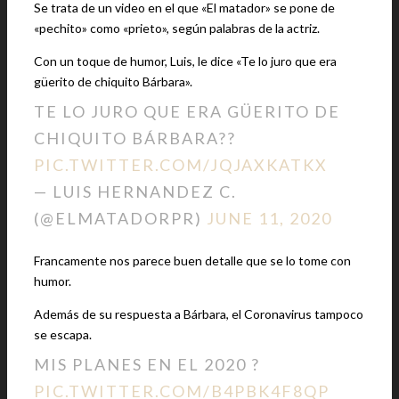
Se trata de un video en el que «El matador» se pone de
«pechito» como «prieto», según palabras de la actriz.
Con un toque de humor, Luis, le dice «Te lo juro que era
güerito de chiquito Bárbara».
TE LO JURO QUE ERA GÜERITO DE
CHIQUITO BÁRBARA??
PIC.TWITTER.COM/JQJAXKATKX
— LUIS HERNANDEZ C.
(@ELMATADORPR)
JUNE 11, 2020
Francamente nos parece buen detalle que se lo tome con
humor.
Además de su respuesta a Bárbara, el Coronavirus tampoco
se escapa.
MIS PLANES EN EL 2020 ?
PIC.TWITTER.COM/B4PBK4F8QP