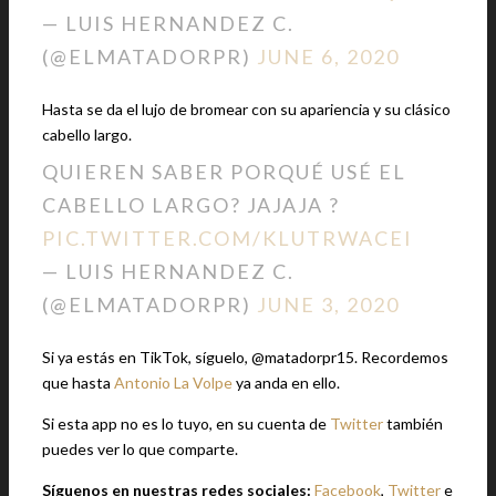
— LUIS HERNANDEZ C.
(@ELMATADORPR)
JUNE 6, 2020
Hasta se da el lujo de bromear con su apariencia y su clásico
cabello largo.
QUIEREN SABER PORQUÉ USÉ EL
CABELLO LARGO? JAJAJA ?
PIC.TWITTER.COM/KLUTRWACEI
— LUIS HERNANDEZ C.
(@ELMATADORPR)
JUNE 3, 2020
Si ya estás en TikTok, síguelo, @matadorpr15. Recordemos
que hasta
Antonio La Volpe
ya anda en ello.
Si esta app no es lo tuyo, en su cuenta de
Twitter
también
puedes ver lo que comparte.
Síguenos en nuestras redes sociales:
Facebook
,
Twitter
e