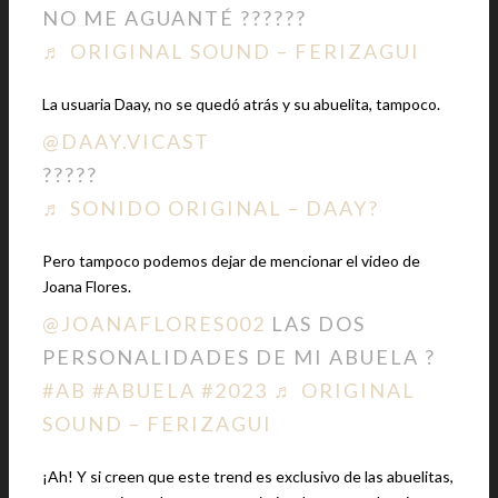
NO ME AGUANTÉ ??????
♬ ORIGINAL SOUND – FERIZAGUI
La usuaria Daay, no se quedó atrás y su abuelita, tampoco.
@DAAY.VICAST
?????
♬ SONIDO ORIGINAL – DAAY?
Pero tampoco podemos dejar de mencionar el video de
Joana Flores.
@JOANAFLORES002
LAS DOS
PERSONALIDADES DE MI ABUELA ?
#AB
#ABUELA
#2023
♬ ORIGINAL
SOUND – FERIZAGUI
¡Ah! Y si creen que este trend es exclusivo de las abuelitas,