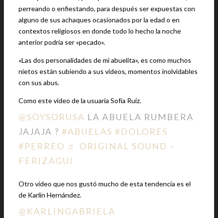
perreando o enfiestando, para después ser expuestas con
alguno de sus achaques ocasionados por la edad o en
contextos religiosos en donde todo lo hecho la noche
anterior podría ser «pecado».
«Las dos personalidades de mi abuelita», es como muchos
nietos están subiendo a sus videos, momentos inolvidables
con sus abus.
Como este video de la usuaria Sofía Ruiz.
@SOYSORUSA
LA ABUELA RUMBERA
JAJAJA ?
#ABUELAS
#DOLORES
#PERREO
♬ ORIGINAL SOUND –
FERIZAGUI
Otro video que nos gustó mucho de esta tendencia es el
de Karlin Hernández.
@KARLINGABRIELA