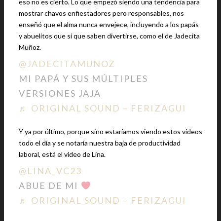
eso no es cierto. Lo que empezó siendo una tendencia para
mostrar chavos enfiestadores pero responsables, nos
enseñó que el alma nunca envejece, incluyendo a los papás
y abuelitos que sí que saben divertirse, como el de Jadecita
Muñoz.
@JADECITAMUNOZ
MI PAPÁ Y SUS MÚLTIPLES
VERSIONES JAJA
♬ ORIGINAL SOUND – FERIZAGUI
Y ya por último, porque sino estaríamos viendo estos videos
todo el día y se notaría nuestra baja de productividad
laboral, está el video de Lina.
@LINA_VC23
ABUE DE MI
♬ ORIGINAL SOUND – FERIZAGUI