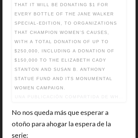
THAT IT WILL BE DONATING $1 FOR
EVERY BOTTLE OF THE JANE WALKER
SPECIAL-EDITION, TO ORGANIZATIONS
THAT CHAMPION WOMEN’S CAUSES,
WITH A TOTAL DONATION OF UP TO
$250,000, INCLUDING A DONATION OF
$150,000 TO THE ELIZABETH CADY
STANTON AND SUSAN B. ANTHONY
STATUE FUND AND ITS MONUMENTAL
WOMEN CAMPAIGN.
UNA PUBLICACIÓN COMPARTIDA DE
WHISKY W
No nos queda más que esperar a
otoño para ahogar la espera de la
serie: