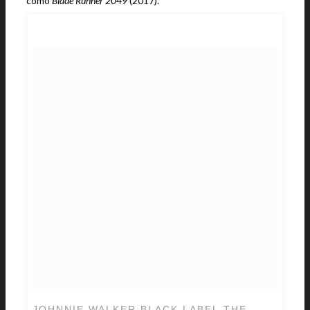
como
Blade Runner 2049
(2017).
JOHNNIE WALKER BLACK LABEL THE