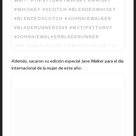
WAIT! #TIPSYTURVYWHISKY #WHISKY
#WHISKEY #SCOTCH #BLENDEDWHISKY
#BLENDEDSCOTCH #JOHNNIEWALKER
#BLADERUNNER2049 #MYTIPSYTURVY
#JOHNNIEWALKERBLADERUNNER
UNA PUBLICACIÓN COMPARTIDA DE
TIPSY-TU
Además, sacaron su edición especial Jane Walker para el día
internacional de la mujer de este año: