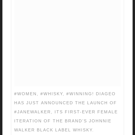
#WOMEN, #WHISKY, #WINNING! DIAGEO
HAS JUST ANNOUNCED THE LAUNCH OF
#JANEWALKER, ITS FIRST-EVER FEMALE
ITERATION OF THE BRAND’S JOHNNIE
WALKER BLACK LABEL WHISKY.