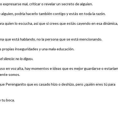
expresarse mal, criticar o revelar un secreto de alguien.
alguien, podría hacerlo también contigo y estás en toda la razón.
para quien lo escucha, así que si crees que estás cayendo en esa dinámica,
sona que está hablando, no la persona que se está mencionando.
 propias inseguridades y una mala educación.
l silencio: no lo digas».
so en voz alta, hay momentos e ideas que es mejor guardarse o estaría
mente somos.
, que Perenganito que es casado hizo o deshizo, pero ¿quién eres tú para
e tu boca.