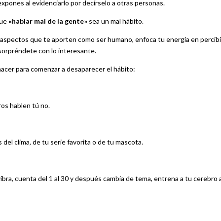
 expones al evidenciarlo por decírselo a otras personas.
que
«hablar mal de la gente»
sea un mal hábito.
 aspectos que te aporten como ser humano, enfoca tu energía en percibi
sorpréndete con lo interesante.
hacer para comenzar a desaparecer el hábito:
os hablen tú no.
 del clima, de tu serie favorita o de tu mascota.
bra, cuenta del 1 al 30 y después cambia de tema, entrena a tu cerebro 