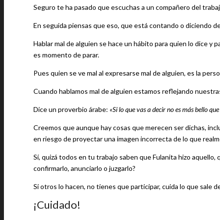
Seguro te ha pasado que escuchas a un compañero del trabajo 
En seguida piensas que eso, que está contando o diciendo de 
Hablar mal de alguien se hace un hábito para quien lo dice y 
es momento de parar.
Pues quien se ve mal al expresarse mal de alguien, es la per
Cuando hablamos mal de alguien estamos reflejando nuestras
Dice un proverbio árabe:
«Si lo que vas a decir no es más bello que e
Creemos que aunque hay cosas que merecen ser dichas, inclu
en riesgo de proyectar una imagen incorrecta de lo que real
Sí, quizá todos en tu trabajo saben que Fulanita hizo aquello
confirmarlo, anunciarlo o juzgarlo?
Si otros lo hacen, no tienes que participar, cuida lo que sale d
¡Cuidado!