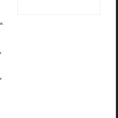
ir.
a
y