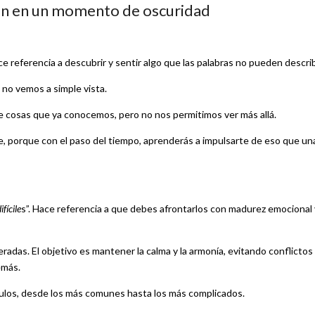
rán en un momento de oscuridad
e referencia a descubrir y sentir algo que las palabras no pueden describ
 no vemos a simple vista.
e cosas que ya conocemos, pero no nos permitimos ver más allá.
e, porque con el paso del tiempo, aprenderás a impulsarte de eso que un
fícile
s”. Hace referencia a que debes afrontarlos con madurez emocional 
radas. El objetivo es mantener la calma y la armonía, evitando conflictos
emás.
áculos, desde los más comunes hasta los más complicados.