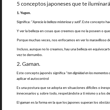
5 conceptos japoneses que te ilumina
1. Yugen.
Significa: “
Aprecia la belleza misteriosa y sutil
”. Este concepto hac
Y ver la belleza en cosas que creemos que no la poseen o que
Porque muchas veces, nos enfocamos en ver lo maravilloso d
Incluso, aunque no lo creamos, hay una belleza en equivocart
vez te derrumbo.
2. Gaman.
Este concepto japonés significa “
ten dignidad en los momentos di
aplicar el autocontrol
Es una postura que se adopta en situaciones difíciles o inespe
innecesarios y, sobre todo, respetándote a ti mismo y a los d
El gaman es la forma en la que los japones superan los obst