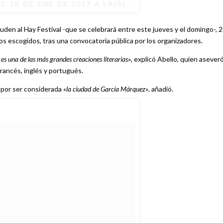
EL
26 DE ENE DE 2017 A LA(S) 2:17 PST
cuden al Hay Festival -que se celebrará entre este jueves y el domingo-, 
s escogidos, tras una convocatoria pública por los organizadores.
 es una de las más grandes creaciones literarias»
, explicó Abello, quien asever
francés, inglés y portugués.
 por ser considerada
«la ciudad de García Márquez»
, añadió.