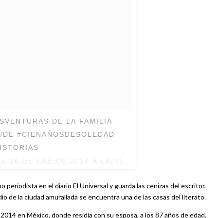
ESVENTURAS DE LA FAMILIA
ISTORIAS
EL
26 DE ENE DE 2017 A LA(S) 2:47 PST
eriodista en el diario El Universal y guarda las cenizas del escritor,
 de la ciudad amurallada se encuentra una de las casas del literato.
 2014 en México, donde residía con su esposa, a los 87 años de edad.