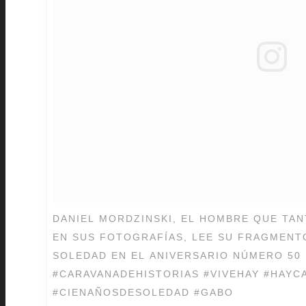
DANIEL MORDZINSKI, EL HOMBRE QUE TA
EN SUS FOTOGRAFÍAS, LEE SU FRAGMENT
SOLEDAD EN EL ANIVERSARIO NÚMERO 50 
#CARAVANADEHISTORIAS #VIVEHAY #HAYC
#CIENAÑOSDESOLEDAD #GABO