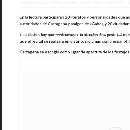
UNA FOTO PUBLICADA POR FNPI (@FNPI) 
En la lectura participarán 20 literatos y personalidades que a
autoridades de Cartagena y amigos de «Gabo», y 20 ciudadano
«Los clásicos hay que mantenerlos en la atención de la gente (…) esta
que el recital se realizará en distintos idiomas como español, 
Cartagena se escogió como lugar de apertura de los festejos