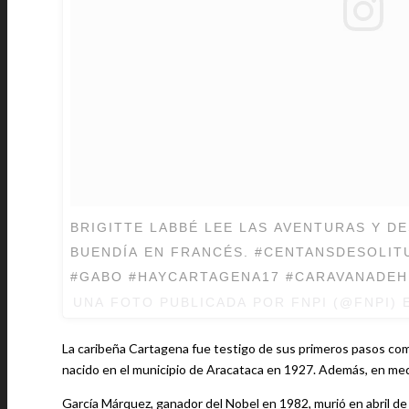
BRIGITTE LABBÉ LEE LAS AVENTURAS Y D
BUENDÍA EN FRANCÉS. #CENTANSDESOLITUDE #CIENAÑOSDESOLEDAD
#GABO #HAYCARTAGENA17 #CARAVANADEH
UNA FOTO PUBLICADA POR FNPI (@FNPI) 
La caribeña Cartagena fue testigo de sus primeros pasos como p
nacido en el municipio de Aracataca en 1927. Además, en medio
García Márquez, ganador del Nobel en 1982, murió en abril de