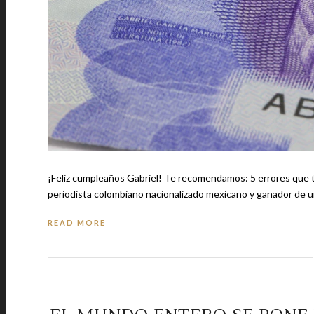
¡Feliz cumpleaños Gabriel! Te recomendamos: 5 errores que todos debemos evitar copiar de Justin Bieber Escritor, guionista, editor,
READ MORE