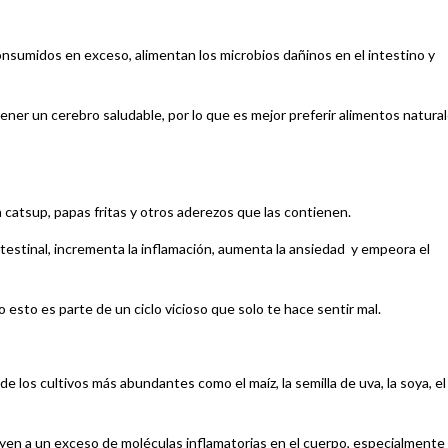
 consumidos en exceso, alimentan los microbios dañinos en el intestino y
er un cerebro saludable, por lo que es mejor preferir alimentos natural
a catsup, papas fritas y otros aderezos que las contienen.
intestinal, incrementa la inflamación, aumenta la ansiedad y empeora el
esto es parte de un ciclo vicioso que solo te hace sentir mal.
e los cultivos más abundantes como el maíz, la semilla de uva, la soya, el
uyen a un exceso de moléculas inflamatorias en el cuerpo, especialmente