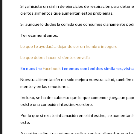
Si ya hiciste un sinfín de ejercicios de respiración para dete
ciertos alimentos que aumentan estos problemas.
Sí, aunque lo dudes la comida que consumes diariamente podrí
Te recomendamos:
Lo que te ayudará a dejar de ser un hombre inseguro
Lo que debes hacer si sientes envidia
En nuestro
Facebook
tenemos contenidos similares, visít
Nuestra alimentación no solo mejora nuestra salud, también ci
mente y en las emociones.
Incluso, se ha descubierto que lo que comemos juega un pape
existe una conexión intestino-cerebro.
Por lo que si existe inflamación en el intestino, se aumentan 
esto.
A continuación, te contamos cuáles son los alimentos que te 