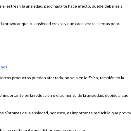
ner el estrés y la ansiedad, pero nada te hace efecto, puede deberse a
a provocar que tu ansiedad crezca y que cada vez te sientas peor.
anos.
ertos productos pueden afectarla, no solo en lo físico, también en la
l importante en la reducción o el aumento de la ansiedad, debido a que
los síntomas de la ansiedad, por esto, es importante reducir lo que provo
hacen sentir mal y que debes comenzar a evitar: