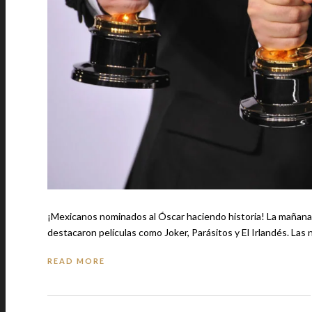
¡Mexicanos nominados al Óscar haciendo historia! La mañana del 13 de enero se revelaron los nominados a los Premios Óscar en donde
destacaron películ
READ MORE