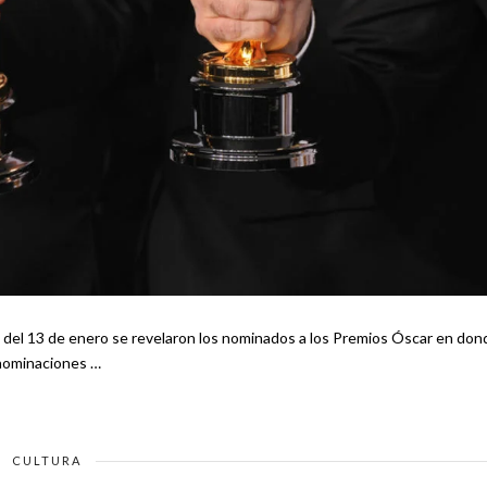
as como Joker, Parásitos y El Irlandés. Las nominaciones …
CULTURA