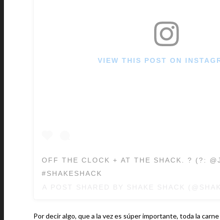
VIEW THIS POST ON INSTAG
OFF THE CLOCK + AT THE SHACK. ? (?: @
#SHAKESHACK
A POST SHARED BY
SHAKE SHACK
(@SHAK
Por decir algo, que a la vez es súper importante, toda la car