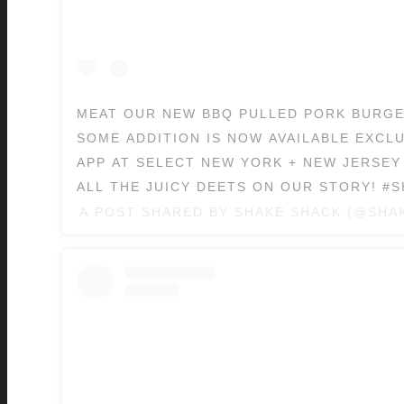
MEAT OUR NEW BBQ PULLED PORK BURGER
SOME ADDITION IS NOW AVAILABLE EXCL
APP AT SELECT NEW YORK + NEW JERSEY
ALL THE JUICY DEETS ON OUR STORY! #
A POST SHARED BY
SHAKE SHACK
(@SHA