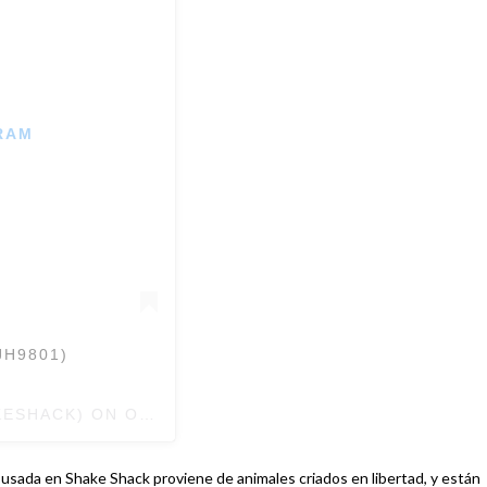
RAM
JH9801)
ESHACK) ON
OCT 12, 2018 AT 4:45PM PDT
ne usada en Shake Shack proviene de animales criados en libertad, y están