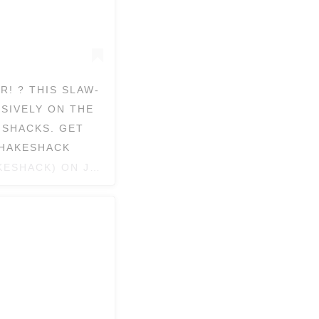
! ? THIS SLAW-
USIVELY ON THE
 SHACKS. GET
SHAKESHACK
KESHACK) ON
JUL 10, 2018 AT 4:23PM PDT