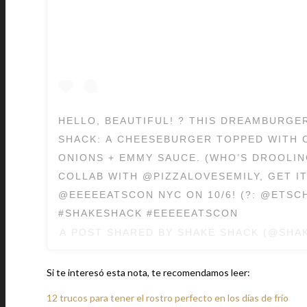
HELLO, BEAUTIFUL! ? THIS DREAMBURGE
SHACK: A CHEESEBURGER TOPPED WITH 
ONIONS + EMMY SAUCE. (WHO’S DROOLIN
COLLAB WITH @PIZZALOVESEMILY, GET IT
@EEEEEATSCON NYC ON 10/6! (?: @ETS
#SHAKESHACK #EEEEEATSCON
A POST SHARED BY
SHAKE SHACK
(@SHAK
Si te interesó esta nota, te recomendamos leer:
12 trucos para tener el rostro perfecto en los días de frío