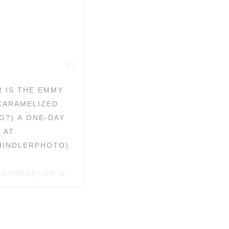
R IS THE EMMY
CARAMELIZED
G?) A ONE-DAY
 AT
CHINDLERPHOTO)
ESHACK) ON
SEP 28, 2018 AT 11:56AM PDT