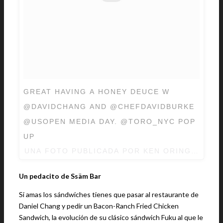
GREAT HAVING A HONEY DEUCE W
@DAVIDCHANG AND @CHEFDAVIDBURKE
@USOPEN MEDIA DAY. @TORO_NYC POP
UP
UNA FOTO PUBLICADA POR KEN ORINGER (@
Un pedacito de Ssäm Bar
Si amas los sándwiches tienes que pasar al restaurante de
Daniel Chang y pedir un Bacon-Ranch Fried Chicken
Sandwich, la evolución de su clásico sándwich Fuku al que le