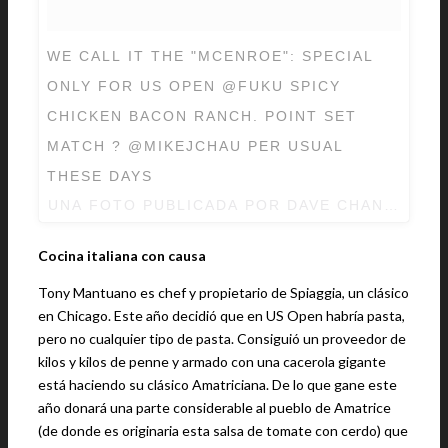
WE CALL IT THE "MCENROE": SPECIAL
ONLY FOR US OPEN @FUKU SPICY
CHICKEN BACON RANCH. POINT SET
MATCH ? @MIKEJCHAU PER USUAL
THESE DAYS
UNA FOTO PUBLICADA POR DAVE CHANG (@D
Cocina italiana con causa
Tony Mantuano es chef y propietario de Spiaggia, un clásico
en Chicago. Este año decidió que en US Open habría pasta,
pero no cualquier tipo de pasta. Consiguió un proveedor de
kilos y kilos de penne y armado con una cacerola gigante
está haciendo su clásico Amatriciana. De lo que gane este
año donará una parte considerable al pueblo de Amatrice
(de donde es originaria esta salsa de tomate con cerdo) que