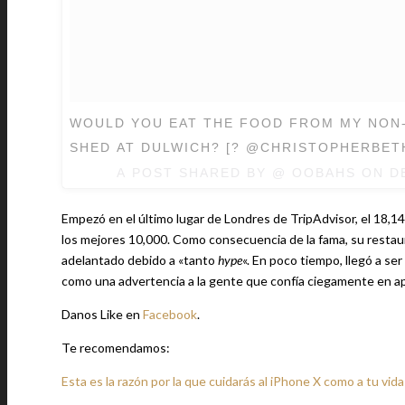
WOULD YOU EAT THE FOOD FROM MY NON-
SHED AT DULWICH? [? @CHRISTOPHERBETH
A POST SHARED BY @
OOBAHS
ON
D
Empezó en el último lugar de Londres de TripAdvisor, el 18,14
los mejores 10,000. Como consecuencia de la fama, su resta
adelantado debido a «tanto
hype
«. En poco tiempo, llegó a ser
como una advertencia a la gente que confía ciegamente en apl
Danos Like en
Facebook
.
Te recomendamos:
Esta es la razón por la que cuidarás al iPhone X como a tu vida