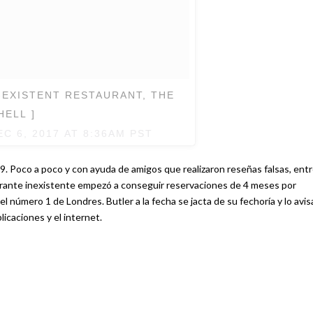
EXISTENT RESTAURANT, THE
ELL ]
EC 6, 2017 AT 8:36AM PST
9. Poco a poco y con ayuda de amigos que realizaron reseñas falsas, entr
urante inexistente empezó a conseguir reservaciones de 4 meses por
 el número 1 de Londres. Butler a la fecha se jacta de su fechoría y lo avis
icaciones y el internet.