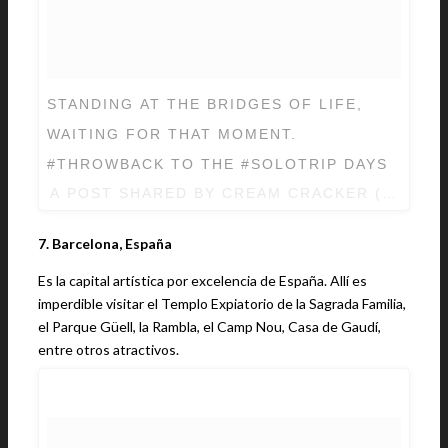
STANDING AT THE BRIDGES OF LIFE,
WAITING FOR THAT MOMENT.
#THROWBACK TO THE #SOLOTRIP DAYS
A POST SHARED BY CREAM CRACKER (@JAC
7. Barcelona, España
Es la capital artística por excelencia de España. Allí es
imperdible visitar el Templo Expiatorio de la Sagrada Familia,
el Parque Güell, la Rambla, el Camp Nou, Casa de Gaudí,
entre otros atractivos.