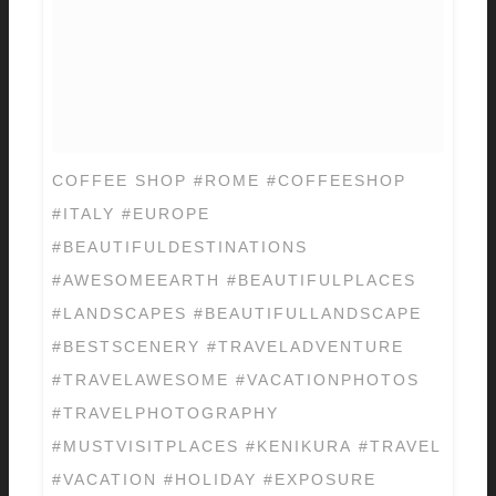
COFFEE SHOP #ROME #COFFEESHOP
#ITALY #EUROPE
#BEAUTIFULDESTINATIONS
#AWESOMEEARTH #BEAUTIFULPLACES
#LANDSCAPES #BEAUTIFULLANDSCAPE
#BESTSCENERY #TRAVELADVENTURE
#TRAVELAWESOME #VACATIONPHOTOS
#TRAVELPHOTOGRAPHY
#MUSTVISITPLACES #KENIKURA #TRAVEL
#VACATION #HOLIDAY #EXPOSURE