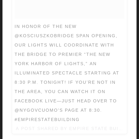
IN HONOR OF THE NEW
@KOSCIUSZKOBRIDGE SPAN OPENING,
OUR LIGHTS WILL COORDINATE WITH
THE BRIDGE TO PREMIER “THE NEW
YORK HARBOR OF LIGHTS,” AN
ILLUMINATED SPECTACLE STARTING AT
8:30 P.M. TONIGHT! IF YOU’RE NOT IN
THE AREA, YOU CAN WATCH IT ON
FACEBOOK LIVE—JUST HEAD OVER TO
@NYGOVCUOMO'S PAGE AT 8:30.
#EMPIRESTATEBUILDING
A POST SHARED BY EMPIRE STATE BUILDING