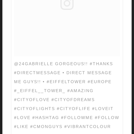
@24GABRIELLE GORGEOUS!! #THANKS
#DIRECTMESSAGE • DIRECT MESSAGE
ME GUYS!! • #EIFFELTOWER #EUROPE
#_EIFFEL__TOWER_ #AMAZING
#CITYOFLOVE #CITYOFDREAMS
#CITYOFLIGHTS #CITYOFLIFE #LOVEIT
#LOVE #HASHTAG #FOLLOWME #FOLLOW
#LIKE #CMONGUYS #VIBRANTCOLOUR