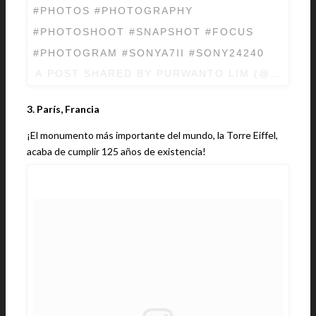
#PHOTOS #PHOTOGRAPHY
#PHOTOSHOOT #SNAPSHOT #FOCUS
#PHOTOGRAM #SONYA7II #SONY24240
A POST SHARED BY PURWANTO LIM (@PURWA
3. París, Francia
¡El monumento más importante del mundo, la Torre Eiffel,
acaba de cumplir 125 años de existencia!