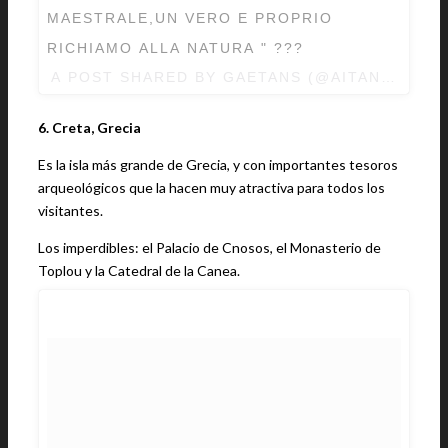
MAESTRALE,UN VERO E PROPRIO
RICHIAMO ALLA NATURA " ???
A POST SHARED BY GAETANS (@AITANS92NA
6. Creta, Grecia
Es la isla más grande de Grecia, y con importantes tesoros
arqueológicos que la hacen muy atractiva para todos los
visitantes.
Los imperdibles: el Palacio de Cnosos, el Monasterio de
Toplou y la Catedral de la Canea.