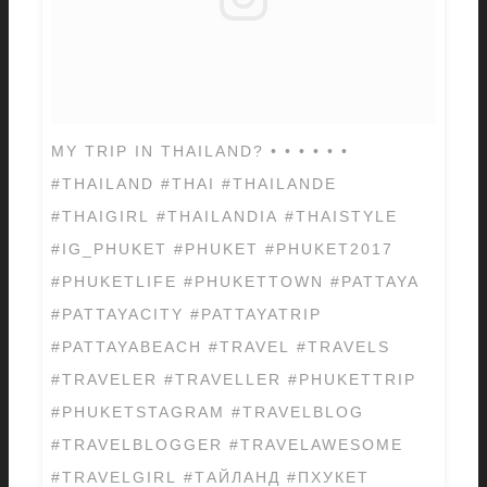
MY TRIP IN THAILAND? • • • • • •
#THAILAND #THAI #THAILANDE
#THAIGIRL #THAILANDIA #THAISTYLE
#IG_PHUKET #PHUKET #PHUKET2017
#PHUKETLIFE #PHUKETTOWN #PATTAYA
#PATTAYACITY #PATTAYATRIP
#PATTAYABEACH #TRAVEL #TRAVELS
#TRAVELER #TRAVELLER #PHUKETTRIP
#PHUKETSTAGRAM #TRAVELBLOG
#TRAVELBLOGGER #TRAVELAWESOME
#TRAVELGIRL #ТАЙЛАНД #ПХУКЕТ