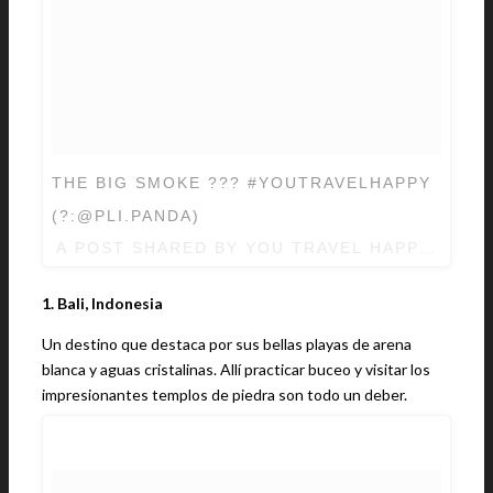
THE BIG SMOKE ??? #YOUTRAVELHAPPY
(?:@PLI.PANDA)
A POST SHARED BY YOU TRAVEL HAPPY (@Y
1. Bali, Indonesia
Un destino que destaca por sus bellas playas de arena
blanca y aguas cristalinas. Allí practicar buceo y visitar los
impresionantes templos de piedra son todo un deber.