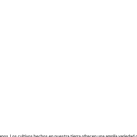
anos. Los cultivos hechos en nuestra tierra ofrecen una amplia variedad 