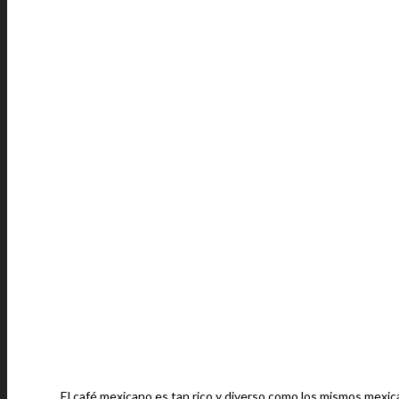
El café mexicano es tan rico y diverso como los mismos mexic