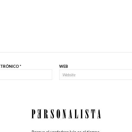
CTRÓNICO
*
WEB
Porque el verdadero lujo es el tiempo.