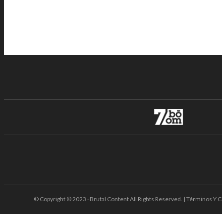
© Copyright © 2023 · Brutal Content All Rights Reserved. | Términos Y C