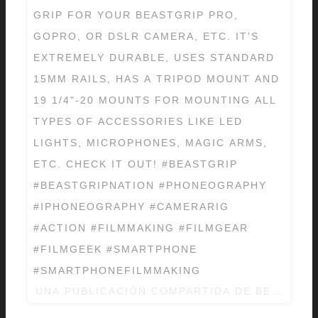
GRIP FOR YOUR BEASTGRIP PRO,
GOPRO, OR DSLR CAMERA, ETC. IT'S
EXTREMELY DURABLE, USES STANDARD
15MM RAILS, HAS A TRIPOD MOUNT AND
19 1/4"-20 MOUNTS FOR MOUNTING ALL
TYPES OF ACCESSORIES LIKE LED
LIGHTS, MICROPHONES, MAGIC ARMS,
ETC. CHECK IT OUT! #BEASTGRIP
#BEASTGRIPNATION #PHONEOGRAPHY
#IPHONEOGRAPHY #CAMERARIG
#ACTION #FILMMAKING #FILMGEAR
#FILMGEEK #SMARTPHONE
#SMARTPHONEFILMMAKING
UNA PUBLICACIÓN COMPARTIDA DE BEASTGRI