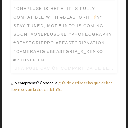
#ONEPLUS5 IS HERE! IT IS FULLY
COMPATIBLE WITH #BEASTGRIP
??
STAY TUNED, MORE INFO IS COMING
SOON! #ONEPLUSONE #PHONEOGRAPHY
#BEASTGRIPPRO #BEASTGRIPNATION
#CAMERARIG #BEASTGRIP_X_KENKO
#PHONEFILM
UNA PUBLICACIÓN COMPARTIDA DE BEASTGRI
¿Lo comprarías? Conoce la
guía de estilo: telas que debes
llevar según la época del año.