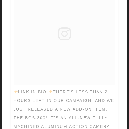
LINK IN BIO
THERE'S LESS THAN 2
HOURS LEFT IN OUR CAMPAIGN, AND WE
JUST RELEASED A NEW ADD-ON ITEM,
THE BGS-300! IT'S AN ALL-NEW FULLY
MACHINED ALUMINUM ACTION CAMERA