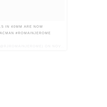
LS IN 40MM ARE NOW
#PACMAN #ROMAINJEROME
 (@RJROMAINJEROME) ON
NOV 22, 2016 AT 5:27AM P