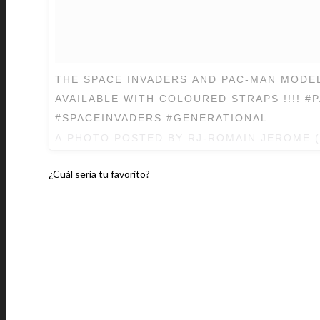
THE SPACE INVADERS AND PAC-MAN MODE
AVAILABLE WITH COLOURED STRAPS !!!! 
#SPACEINVADERS #GENERATIONAL
A PHOTO POSTED BY RJ-ROMAIN JEROME
¿Cuál sería tu favorito?