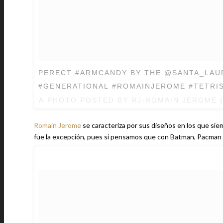
PERECT #ARMCANDY BY THE @SANTA_LAUR
#GENERATIONAL #ROMAINJEROME #TETRI
A PHOTO POSTED BY RJ-ROMAIN JEROME
Romain Jerome
se caracteriza por sus diseños en los que si
fue la excepción, pues si pensamos que con Batman, Pacman 