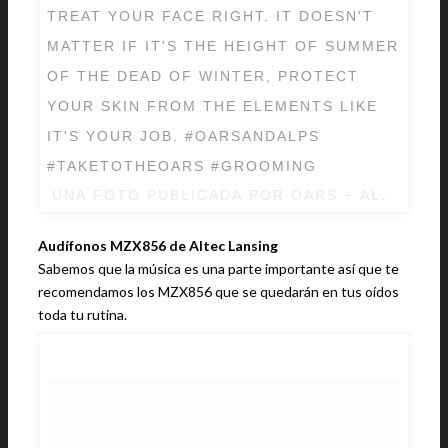
TREAT YOUR FACE RIGHT. IT DOESN'T
MATTER IF IT'S THE HEIGHT OF SUMMER
OF THE DEAD OF WINTER, PROTECT
YOUR SKIN FROM THE ELEMENTS LIKE
IT'S YOUR JOB. #OARSANDALPS
#TAKETOTHEOARS #GROOMING
UNA FOTO PUBLICADA POR OARS + ALPS (@
Audífonos MZX856 de Altec Lansing
Sabemos que la música es una parte importante así que te
recomendamos los MZX856 que se quedarán en tus oídos
toda tu rutina.