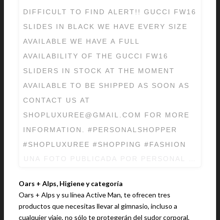
DIFFICULT TO FIND ALERT!! GUCCI FW16
SLIDES IN BLACK WE HAVE EVERY SIZE
AVAILABLE WE HAVE A FULL
AVAILABILITY OF THE GUCCI FW16
SLIDERS IN STOCK AT THE MOMENT
AVAILABLE TO BE SHIPPED AS SOON AS
CONTACT US AT
SHOPLUXUREE@GMAIL.COM FOR MORE
INFORMATION. #PERSONALSHOPPER
#SHOPLUXUREE #SHOPPING #FASHION
UNA FOTO PUBLICADA POR PERSONAL SHOPP
Oars + Alps, Higiene y categoría
Oars + Alps y su línea Active Man, te ofrecen tres
productos que necesitas llevar al gimnasio, incluso a
cualquier viaje, no sólo te protegerán del sudor corporal,