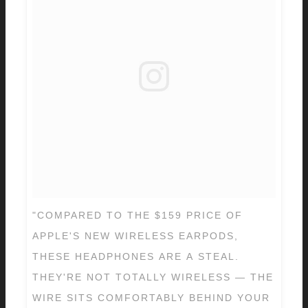
"COMPARED TO THE $159 PRICE OF
APPLE'S NEW WIRELESS EARPODS,
THESE HEADPHONES ARE A STEAL.
THEY'RE NOT TOTALLY WIRELESS — THE
WIRE SITS COMFORTABLY BEHIND YOUR