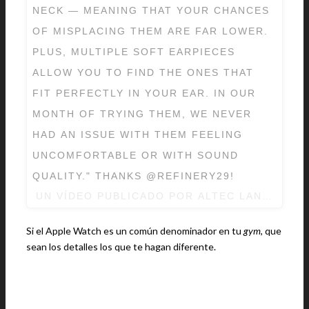
NECK — MEANING THAT YOUR CHANCES
OF MISPLACING THEM ARE FAR LOWER.
PLUS, MULTIPLE SOFT EARPIECES
ALLOW YOU TO FIND THE ONES THAT
FIT PERFECTLY IN YOUR EAR. IN OUR
MONTH OF TRYING THEM, WE NEVER
HAD AN ISSUE WITH THEM FEELING
UNCOMFORTABLE OR WITH SOUND
QUALITY." THANKS @REFINERY29!
UN VÍDEO PUBLICADO POR ALTEC LANSING (
Si el Apple Watch es un común denominador en tu
gym
, que
sean los detalles los que te hagan diferente.