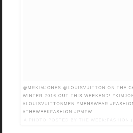
@MRKIMJONES @LOUISVUITTON ON THE C
WINTER 2016 OUT THIS WEEKEND! #KIMJO
#LOUISVUITTONMEN #MENSWEAR #FASHIO
#THEWEEKFASHION #PMFW
A PHOTO POSTED BY THE WEEK:FASHION