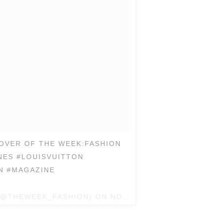
OVER OF THE WEEK:FASHION
NES #LOUISVUITTON
N #MAGAZINE
 (@THEWEEK_FASHION) ON
NOV 25, 2016 AT 3:07AM 