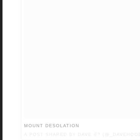
MOUNT DESOLATION
A POST SHARED BY
DAVE ✌?
(@_DAVEHOO