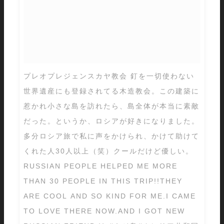
プレオプレジェンスカヤ教会 釘を一切使わない
世界遺産にも登録されてる木造教会。この建築に
惹かれ小さな島を訪れたら、島全体が本当に素敵
だった。というか、ロシアが好きになりました。
多分ロシア旅で私に声をかけられ、かけて助けて
くれた人30人以上（笑）クールだけど優しい。
RUSSIAN PEOPLE HELPED ME MORE
THAN 30 PEOPLE IN THIS TRIP!!THEY
ARE COOL AND SO KIND FOR ME.I CAME
TO LOVE THERE NOW.AND I GOT NEW