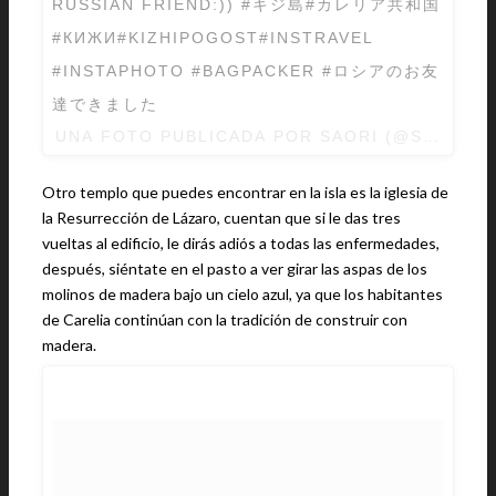
RUSSIAN FRIEND:)) #キジ島#カレリア共和国
#КИЖИ#KIZHIPOGOST#INSTRAVEL
#INSTAPHOTO #BAGPACKER #ロシアのお友
達できました
UNA FOTO PUBLICADA POR SAORI (@SAO_WA
Otro templo que puedes encontrar en la isla es la iglesia de
la Resurrección de Lázaro, cuentan que si le das tres
vueltas al edificio, le dirás adiós a todas las enfermedades,
después, siéntate en el pasto a ver girar las aspas de los
molinos de madera bajo un cielo azul, ya que los habitantes
de Carelia continúan con la tradición de construir con
madera.