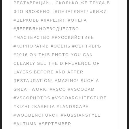
РЕСТАВРАЦИИ… СКОЛЬКО ЖЕ ТРУДА В
ЭТО ВЛОЖЕНО…ВПЕЧАТЛЯЕТ! #КИЖИ
#ЦЕРКОВЬ #КАРЕЛИЯ #ОНЕГА
#ДЕРЕВЯННОЕЗОДЧЕСТВО
#МАСТЕРСТВО #РУССКИЙСТИЛЬ
#КОРПОРАТИВ #ОСЕНЬ #СЕНТЯБРЬ
#2016 ON THIS PHOTO YOU CAN
CLEARLY SEE THE DIFFERENCE OF
LAYERS BEFORE AND AFTER
RESTAURATION! AMAZING! SUCH A
GREAT WORK! #VSCO #VSCOCAM
#VSCOPHOTOS #VSCOARCHITECTURE
#KIZHI #KARELIA #LANDSCAPE
#WOODENCHURCH #RUSSIANSTYLE
#AUTUMN #SEPTEMBER