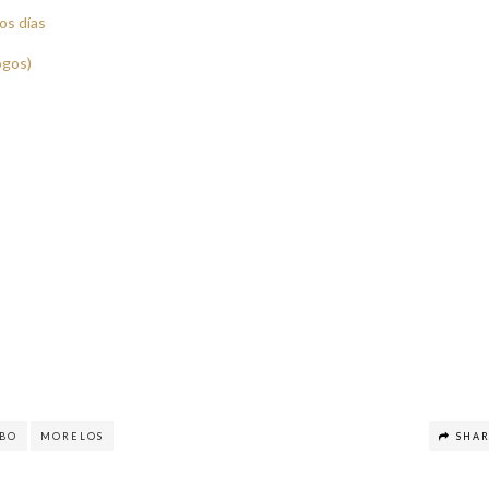
os días
ogos)
OBO
MORELOS
SHA