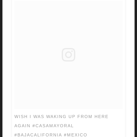
WISH I WAS WAKING UP FROM HERE
AGAIN #CASAMAYORAL
#BAJACALIFORNIA #MEXICO