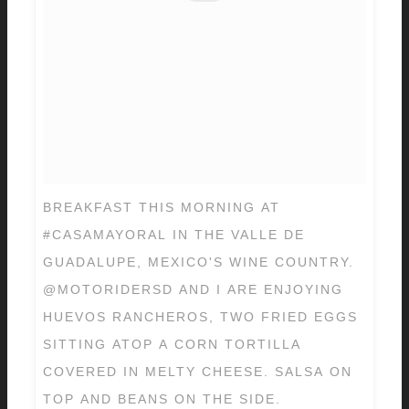
BREAKFAST THIS MORNING AT
#CASAMAYORAL IN THE VALLE DE
GUADALUPE, MEXICO'S WINE COUNTRY.
@MOTORIDERSD AND I ARE ENJOYING
HUEVOS RANCHEROS, TWO FRIED EGGS
SITTING ATOP A CORN TORTILLA
COVERED IN MELTY CHEESE. SALSA ON
TOP AND BEANS ON THE SIDE.