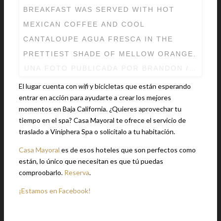
BREAKFAST WAS SERVED WITH HOT
MEXICAN COFFEE AND COOL
CANTALOUPE AGUA FRESCA IN THE
PRETTIEST SHADE OF MELLOW ORANGE.
UNA FOTO PUBLICADA POR BRANDON / KITCH
El lugar cuenta con
wifi
y bicicletas que están esperando
entrar en acción para ayudarte a crear los mejores
momentos en Baja California. ¿Quieres aprovechar tu
tiempo en el spa? Casa Mayoral te ofrece el servicio de
traslado a Viníphera Spa o solicítalo a tu habitación.
Casa Mayoral
es de esos hoteles que son perfectos como
están, lo único que necesitan es que tú puedas
comproobarlo.
Reserva
.
¡Estamos en Facebook!