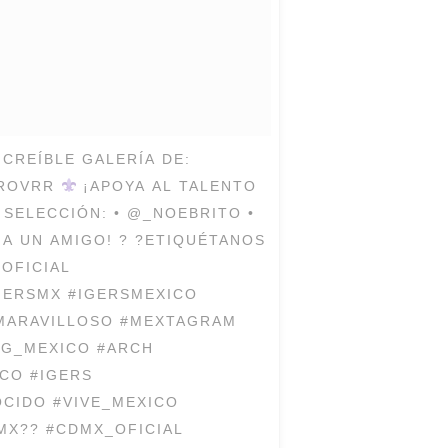
NCREÍBLE GALERÍA DE:
ROVRR
¡APOYA AL TALENTO
ELECCIÓN: • @_NOEBRITO •
 UN AMIGO! ? ?ETIQUÉTANOS
OFICIAL
NNERSMX #IGERSMEXICO
MARAVILLOSO #MEXTAGRAM
IG_MEXICO #ARCH
CO #IGERS
CIDO #VIVE_MEXICO
MX?? #CDMX_OFICIAL