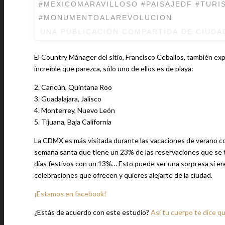
#MEXICOMARAVILLOSO #PAISAJEDF #TUR
#MONUMENTOALAREVOLUCION
UNA PUBLICACIÓN COMPARTIDA DE
CIUDA
El Country Mánager del sitio, Francisco Ceballos, también ex
increíble que parezca, sólo uno de ellos es de playa:
2. Cancún, Quintana Roo
3. Guadalajara, Jalisco
4. Monterrey, Nuevo León
5. Tijuana, Baja California
La CDMX es más visitada durante las vacaciones de verano c
semana santa que tiene un 23% de las reservaciones que se ti
días festivos con un 13%… Esto puede ser una sorpresa si eres
celebraciones que ofrecen y quieres alejarte de la ciudad.
¡Estamos en facebook!
¿Estás de acuerdo con este estudio?
Así tu cuerpo te dice q