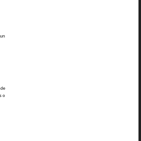
NE 7, 2018 AT 8:34 PST
 un
 de
s o