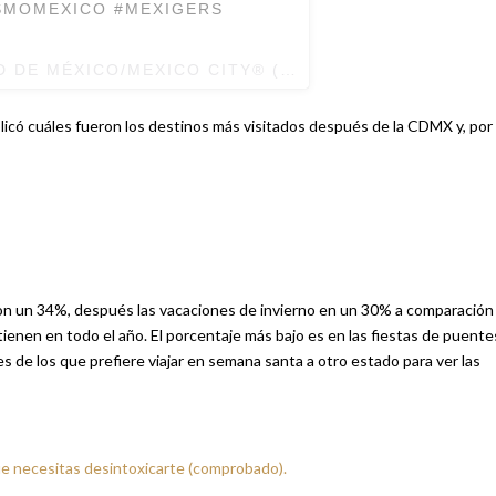
ISMOMEXICO #MEXIGERS
D DE MÉXICO/MEXICO CITY®
(@CDMX_OFICIAL) EL
E
plicó cuáles fueron los destinos más visitados después de la CDMX y, por
on un 34%, después las vacaciones de invierno en un 30% a comparación
enen en todo el año. El porcentaje más bajo es en las fiestas de puente
 de los que prefiere viajar en semana santa a otro estado para ver las
ue necesitas desintoxicarte (comprobado).