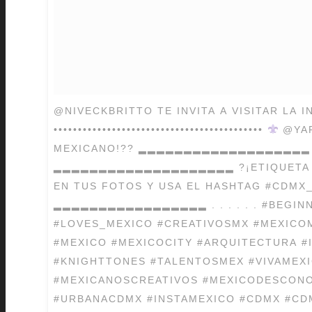
@NIVECKBRITTO TE INVITA A VISITAR LA I
•••••••••••••••••••••••••••••••••••••••••••
@YA
MEXICANO!?? ▂▂▂▂▂▂▂▂▂▂▂▂▂▂▂▂▂▂▂ S
▂▂▂▂▂▂▂▂▂▂▂▂▂▂▂▂▂▂▂▂ ?¡ETIQUETA A
EN TUS FOTOS Y USA EL HASHTAG #CDMX_
▂▂▂▂▂▂▂▂▂▂▂▂▂▂▂▂▂ . . . . . . #BEGI
#LOVES_MEXICO #CREATIVOSMX #MEXICO
#MEXICO #MEXICOCITY #ARQUITECTURA #
#KNIGHTTONES #TALENTOSMEX #VIVAMEXI
#MEXICANOSCREATIVOS #MEXICODESCONO
#URBANACDMX #INSTAMEXICO #CDMX #CD