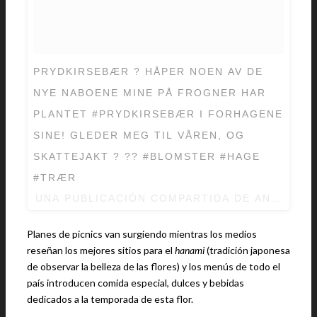
PRYDKIRSEBÆR ? HÅPER NOEN AV DE
NYE NABOENE MINE PÅ FROGNER HAR
PLANTET #PRYDKIRSEBÆR I FORHAGENE
SINE! GLEDER MEG TIL VÅREN, OG
SKATTEJAKT ? ?? #BLOMSTER #HAGE
#TRÆR
UNA PUBLICACIÓN COMPARTIDA DE ANNE HO
Planes de picnics van surgiendo mientras los medios
reseñan los mejores sitios para el
hanami
(tradición japonesa
de observar la belleza de las flores) y los menús de todo el
país introducen comida especial, dulces y bebidas
dedicados a la temporada de esta flor.