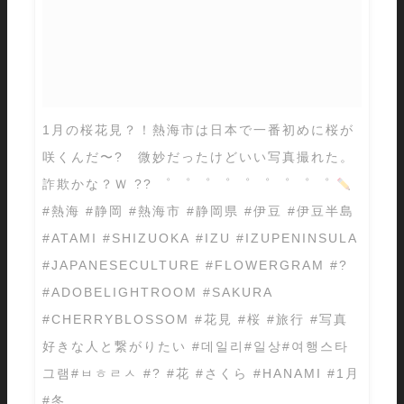
1月の桜花見？！熱海市は日本で一番初めに桜が
咲くんだ〜? 微妙だったけどいい写真撮れた。
詐欺かな？Ｗ ?? ゜ ゜ ゜ ゜ ゜ ゜ ゜ ゜ ゜
#熱海 #静岡 #熱海市 #静岡県 #伊豆 #伊豆半島
#ATAMI #SHIZUOKA #IZU #IZUPENINSULA
#JAPANESECULTURE #FLOWERGRAM #?
#ADOBELIGHTROOM #SAKURA
#CHERRYBLOSSOM #花見 #桜 #旅行 #写真
好きな人と繋がりたい #데일리#일상#여행스타
그램#ㅂㅎㄹㅅ #? #花 #さくら #HANAMI #1月
#冬