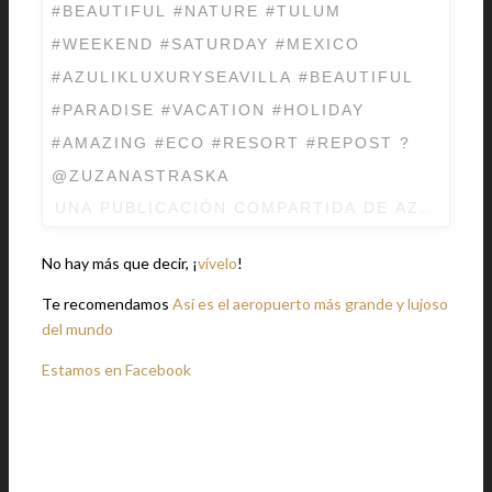
#BEAUTIFUL #NATURE #TULUM
#WEEKEND #SATURDAY #MEXICO
#AZULIKLUXURYSEAVILLA #BEAUTIFUL
#PARADISE #VACATION #HOLIDAY
#AMAZING #ECO #RESORT #REPOST ?
@ZUZANASTRASKA
UNA PUBLICACIÓN COMPARTIDA DE AZULIK T
No hay más que decir, ¡
vívelo
!
Te recomendamos
Así es el aeropuerto más grande y lujoso
del mundo
Estamos en Facebook