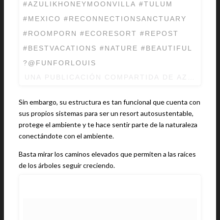
#AZULIKHONEYMOONVILLA #TULUM
#MEXICO #RECONNECTIONSANCTUARY
#ROOMPORN #ECORESORT #REPOST
#BESTVACATIONS #NATURE #BEAUTIFUL
?@FUNFORLOUIS
UNA PUBLICACIÓN COMPARTIDA DE AZULIK T
Sin embargo, su estructura es tan funcional que cuenta con
sus propios sistemas para ser un resort autosustentable,
protege el ambiente y te hace sentir parte de la naturaleza
conectándote con el ambiente.
Basta mirar los caminos elevados que permiten a las raíces
de los árboles seguir creciendo.