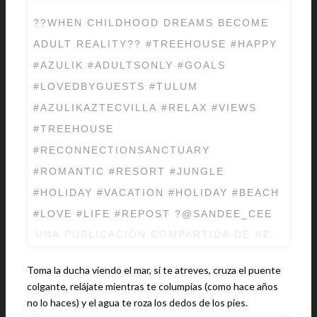
??WHEN CHILDHOOD DREAMS BECOME
ADULT REALITY?? #TREEHOUSE #HAPPY
#AZULIK #ADULTSONLY #GOALS
#LOVEDBYGUESTS #TULUM
#AZULIKAZTECVILLA #RELAX #VIEWS
#TREEHOUSE
#RECONNECTIONSANCTUARY
#ROMANTIC #RESORT #JUNGLE
#HOLIDAY #VACATION #HOLIDAY #BEACH
#LOVE #LIFE #REPOST ?@SANDEE_CEE
UNA PUBLICACIÓN COMPARTIDA DE AZULIK T
Toma la ducha viendo el mar, si te atreves, cruza el puente
colgante, relájate mientras te columpias (como hace años
no lo haces) y el agua te roza los dedos de los pies.