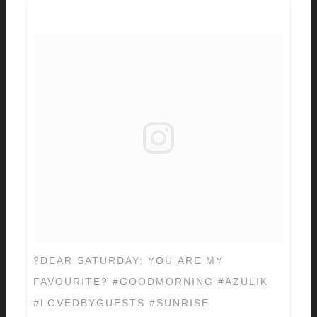
?DEAR SATURDAY: YOU ARE MY
FAVOURITE? #GOODMORNING #AZULIK
#LOVEDBYGUESTS #SUNRISE