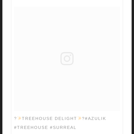
?
TREEHOUSE DELIGHT
?#AZULIK
#TREEHOUSE #SURREAL