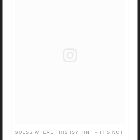
GUESS WHERE THIS IS? HINT – IT’S NOT