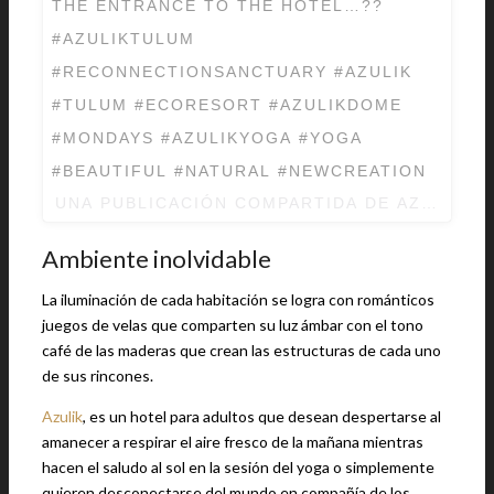
THE ENTRANCE TO THE HOTEL…??
#AZULIKTULUM
#RECONNECTIONSANCTUARY #AZULIK
#TULUM #ECORESORT #AZULIKDOME
#MONDAYS #AZULIKYOGA #YOGA
#BEAUTIFUL #NATURAL #NEWCREATION
UNA PUBLICACIÓN COMPARTIDA DE AZULIK T
Ambiente inolvidable
La iluminación de cada habitación se logra con románticos
juegos de velas que comparten su luz ámbar con el tono
café de las maderas que crean las estructuras de cada uno
de sus rincones.
Azulik
, es un hotel para adultos que desean despertarse al
amanecer a respirar el aire fresco de la mañana mientras
hacen el saludo al sol en la sesión del yoga o simplemente
quieren desconectarse del mundo en compañía de los