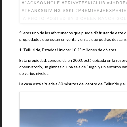
#JACKSONHOLE #PRIVATESKICLUB #JHDR
#THANKSGIVING #SKI #PREMIERJHEXPERI
A PHOTO POSTED BY 3 CREEK RANCH GO
Si eres uno de los afortunados que puede disfrutar de este d
propiedades que están en venta y en las que podrás descansar
1.
Telluride
, Estados Unidos: 10.25 millones de dólares
Esta propiedad, construida en 2003, está ubicada en la reser
observatorio, un gimnasio, una sala de juego, y un entorno na
de varios niveles.
La casa está situada a 30 minutos del centro de Telluride y a