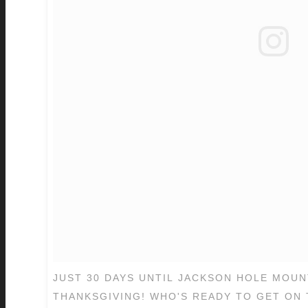
JUST 30 DAYS UNTIL JACKSON HOLE MOU
THANKSGIVING! WHO'S READY TO GET ON 