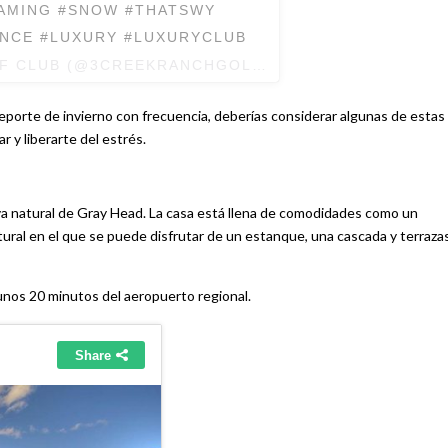
EAMING #SNOW #THATSWY
ENCE #LUXURY #LUXURYCLUB
LF CLUB (@3CREEKRANCHGOLFCLUB) ON
OCT 25, 20
eporte de invierno con frecuencia, deberías considerar algunas de estas
 y liberarte del estrés.
va natural de Gray Head. La casa está llena de comodidades como un
tural en el que se puede disfrutar de un estanque, una cascada y terraza
 unos 20 minutos del aeropuerto regional.