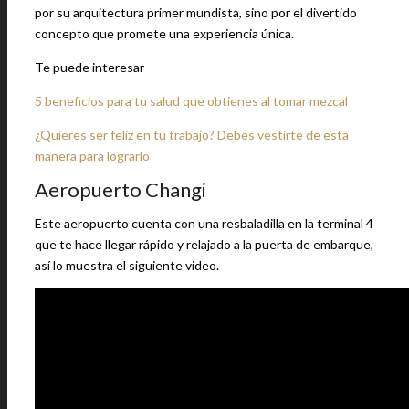
por su arquitectura primer mundista, sino por el divertido
concepto que promete una experiencia única.
Te puede interesar
5 beneficios para tu salud que obtienes al tomar mezcal
¿Quieres ser feliz en tu trabajo? Debes vestirte de esta
manera para lograrlo
Aeropuerto Changi
Este aeropuerto cuenta con una resbaladilla en la terminal 4
que te hace llegar rápido y relajado a la puerta de embarque,
así lo muestra el siguiente video.