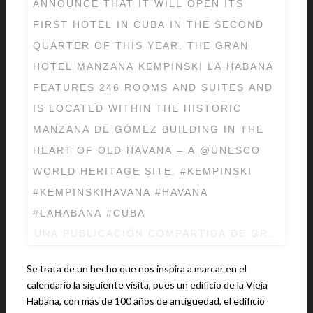
ANNOUNCE THAT IT WILL OPEN ITS
FIRST HOTEL IN CUBA IN THE SECOND
QUARTER OF THIS YEAR. THE GRAN
HOTEL MANZANA KEMPINSKI LA HABANA
FEATURES 246 ROOMS AND SUITES AND
IS LOCATED WITHIN THE HISTORIC
MANZANA DE GÓMEZ BUILDING IN THE
HEART OF OLD HAVANA – A @UNESCO
WORLD HERITAGE SITE. #KEMPINSKI
#KEMPINSKIHAVANA #HAVANA
#LAHABANA #CUBA
UNA PUBLICACIÓN COMPARTIDA DE GRAN HOT
Se trata de un hecho que nos inspira a marcar en el
calendario la siguiente visita, pues un edificio de la Vieja
Habana, con más de 100 años de antigüedad, el edificio