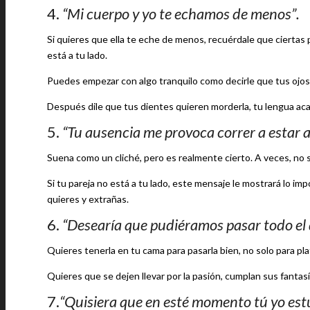
4.
“Mi cuerpo y yo te echamos de menos
”
.
Si quieres que ella te eche de menos, recuérdale que ciertas 
está a tu lado.
Puedes empezar con algo tranquilo como decirle que tus ojos,
Después dile que tus dientes quieren morderla, tu lengua acari
5.
“Tu ausencia me provoca correr a estar a 
Suena como un cliché, pero es realmente cierto. A veces, no s
Si tu pareja no está a tu lado, este mensaje le mostrará lo im
quieres y extrañas.
6.
“Desearía que pudiéramos pasar todo el 
Quieres tenerla en tu cama para pasarla bien, no solo para plat
Quieres que se dejen llevar por la pasión, cumplan sus fantasí
7.
“Quisiera que en esté momento tú yo est