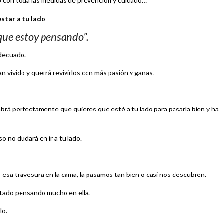
o con toda las medidas de prevención y cuidado…
star a tu lado
que estoy pensando”.
decuado.
vivido y querrá revivirlos con más pasión y ganas.
 sabrá perfectamente que quieres que esté a tu lado para pasarla bien y ha
 no dudará en ir a tu lado.
os esa travesura en la cama, la pasamos tan bien o casi nos descubren.
stado pensando mucho en ella.
lo.