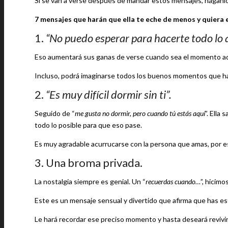
Si se van a verse después de mandar estos mensajes, háganl
7 mensajes que harán que ella te eche de menos y quiera e
1.
“No puedo esperar para hacerte todo lo 
Eso aumentará sus ganas de verse cuando sea el momento a
Incluso, podrá imaginarse todos los buenos momentos que han 
2.
“Es muy difícil dormir sin ti”.
Seguido de “
me gusta no dormir, pero cuando tú estás aquí
”. Ella
todo lo posible para que eso pase.
Es muy agradable acurrucarse con la persona que amas, por eso
3. Una broma privada.
La nostalgia siempre es genial. Un “
recuerdas cuando…
”, hicim
Este es un mensaje sensual y divertido que afirma que has e
Le hará recordar ese preciso momento y hasta deseará revivir