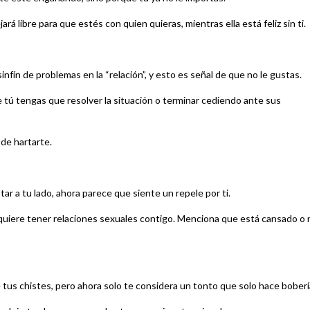
ará libre para que estés con quien quieras, mientras ella está feliz sin ti.
fín de problemas en la “relación”, y esto es señal de que no le gustas.
e tú tengas que resolver la situación o terminar cediendo ante sus
 de hartarte.
tar a tu lado, ahora parece que siente un repele por ti.
 quiere tener relaciones sexuales contigo. Menciona que está cansado o 
 tus chistes, pero ahora solo te considera un tonto que solo hace boberí