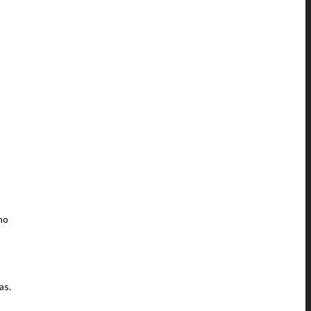
no
as.