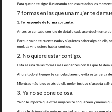
Para que no te sigas ilusionando con esa relación, es moment
7 formas en las que una mujer te demue
1. Te responde de forma cortante.
Antes te contaba con lujo de detalle cada acontecimiento de 
Porque ya no te cuenta nada y si quieres saber algo de ella, 
enojada y no quiere hablar contigo.
2. No quiere estar contigo.
Esta es una de las formas más evidentes con las que te demue
Ahora todo el tiempo te cancela planes o evita estar cerca de 
Mientras más lejos estés de ella mejor, incluso si acepta sal
3. Ya no se pone celosa.
Ya no le importa que otras mujeres te coqueteen y menos qu
Ahora le da igual si le quieres ser fiel o no, y no es porque el