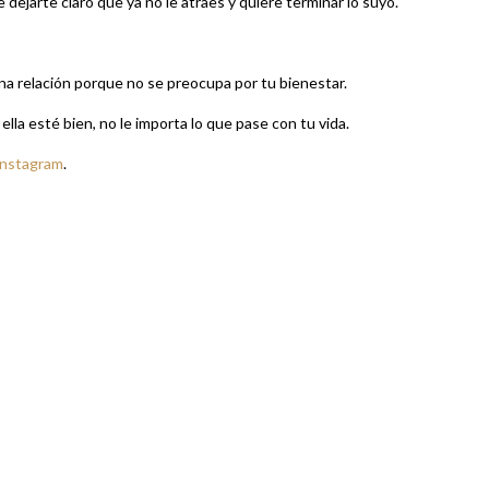
dejarte claro que ya no le atraes y quiere terminar lo suyo.
una relación porque no se preocupa por tu bienestar.
ella esté bien, no le importa lo que pase con tu vida.
Instagram
.