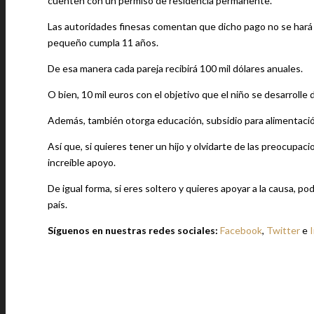
cuenten con un permiso de residencia permanente.
Las autoridades finesas comentan que dicho pago no se hará e
pequeño cumpla 11 años.
De esa manera cada pareja recibirá 100 mil dólares anuales.
O bien, 10 mil euros con el objetivo que el niño se desarrolle 
Además, también otorga educación, subsidio para alimentaci
Así que, si quieres tener un hijo y olvidarte de las preocupacio
increíble apoyo.
De igual forma, si eres soltero y quieres apoyar a la causa, po
país.
Síguenos en nuestras redes sociales:
Facebook
,
Twitter
e