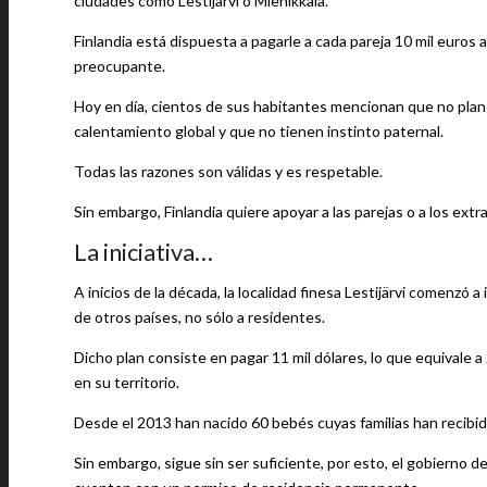
ciudades como Lestijärvi o Miehikkälä.
Finlandia está dispuesta a pagarle a cada pareja 10 mil euros 
preocupante.
Hoy en día, cientos de sus habitantes mencionan que no plane
calentamiento global y que no tienen instinto paternal.
Todas las razones son válidas y es respetable.
Sin embargo, Finlandia quiere apoyar a las parejas o a los extra
La iniciativa…
A inicios de la década, la localidad finesa Lestijärvi comenzó
de otros países, no sólo a residentes.
Dicho plan consiste en pagar 11 mil dólares, lo que equivale a
en su territorio.
Desde el 2013 han nacido 60 bebés cuyas familias han recibid
Sin embargo, sigue sin ser suficiente, por esto, el gobierno d