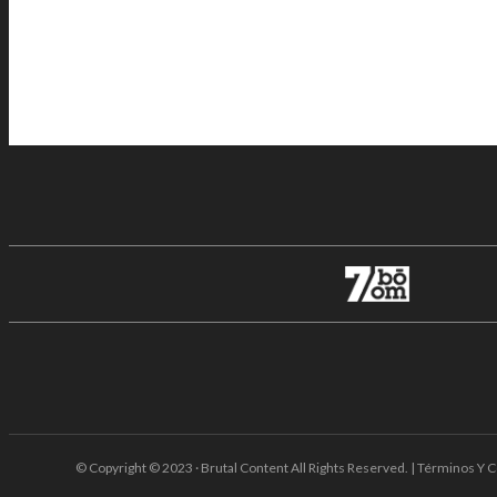
© Copyright © 2023 · Brutal Content All Rights Reserved. | Términos Y C