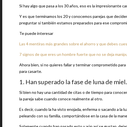
Si hay algo que pasa a los 30 años, eso es la impresionante c
Y es que terminamos los 20 y conocemos parejas que deciden 
preguntar si también estamos preparados para ese compromis
Te puede interesar
Las 4 mentiras más grandes sobre el ahorro y que debes cue
7 signos de que eres un hombre fuerte que no se deja manipu
Ahora bien, si no quieres fallar y terminar comprometido para 
para casarte.
1. Han superado la fase de luna de miel.
Si bien no hay una cantidad de citas o de tiempo para conoce
la pareja sabe cuando conoce realmente al otro.
Es decir, cuando la ha visto enojada, enferma o sacando a la
peleando con su familia, comportándose en la casa de la man
Solamente cuando han pasado esto y aún así se gustan, deja