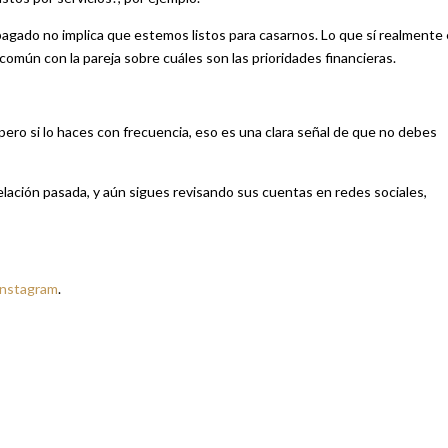
pagado no implica que estemos listos para casarnos. Lo que sí realmente
omún con la pareja sobre cuáles son las prioridades financieras.
ro si lo haces con frecuencia, eso es una clara señal de que no debes
elación pasada, y aún sigues revisando sus cuentas en redes sociales,
Instagram
.