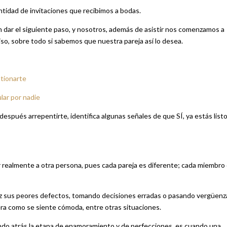
antidad de invitaciones que recibimos a bodas.
dar el siguiente paso, y nosotros, además de asistir nos comenzamos a
o, sobre todo si sabemos que nuestra pareja así lo desea.
stionarte
lar por nadie
después arrepentirte, identifica algunas señales de que SÍ, ya estás list
r realmente a otra persona, pues cada pareja es diferente; cada miembro
 luz sus peores defectos, tomando decisiones erradas o pasando vergüenz
era como se siente cómoda, entre otras situaciones.
ndo atrás la etapa de enamoramiento y de perfecciones, es cuando una