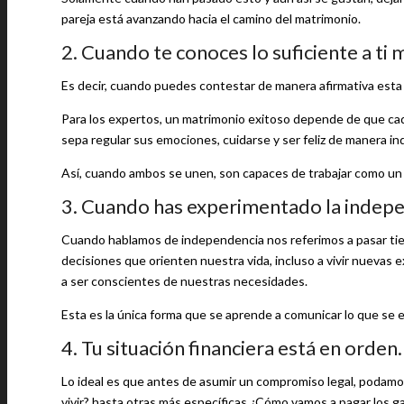
pareja está avanzando hacia el camino del matrimonio.
2. Cuando te conoces lo suficiente a ti 
Es decir, cuando puedes contestar de manera afirmativa est
Para los expertos, un matrimonio exitoso depende de que cad
sepa regular sus emociones, cuidarse y ser feliz de manera i
Así, cuando ambos se unen, son capaces de trabajar como un 
3. Cuando has experimentado la indepe
Cuando hablamos de independencia nos referimos a pasar tiemp
decisiones que orienten nuestra vida, incluso a vivir nuevas
a ser conscientes de nuestras necesidades.
Esta es la única forma que se aprende a comunicar lo que se e
4. Tu situación financiera está en orden.
Lo ideal es que antes de asumir un compromiso legal, podamo
vivir? hasta otras más específicas ¿Cómo vamos a pagar los ga