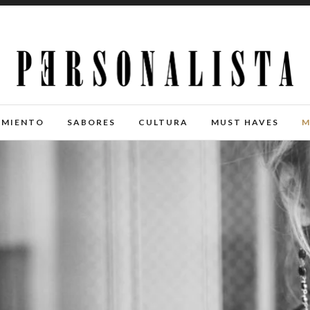
IMIENTO
SABORES
CULTURA
MUST HAVES
M