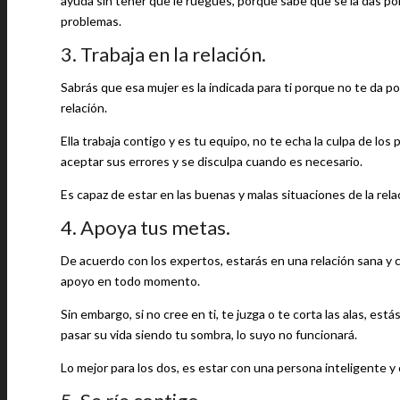
ayuda sin tener que le ruegues, porque sabe que se la das por
problemas.
3. Trabaja en la relación.
Sabrás que esa mujer es la indicada para ti porque no te da po
relación.
Ella trabaja contigo y es tu equipo, no te echa la culpa de los
aceptar sus errores y se disculpa cuando es necesario.
Es capaz de estar en las buenas y malas situaciones de la rela
4. Apoya tus metas.
De acuerdo con los expertos, estarás en una relación sana y c
apoyo en todo momento.
Sin embargo, si no cree en ti, te juzga o te corta las alas, est
pasar su vida siendo tu sombra, lo suyo no funcionará.
Lo mejor para los dos, es estar con una persona inteligente y