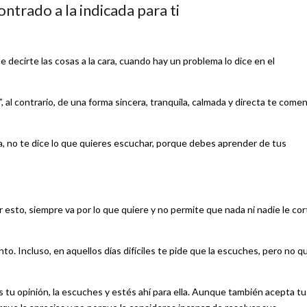
trado a la indicada para ti
e decirte las cosas a la cara, cuando hay un problema lo dice en el
 al contrario, de una forma sincera, tranquila, calmada y directa te come
, no te dice lo que quieres escuchar, porque debes aprender de tus
r esto, siempre va por lo que quiere y no permite que nada ni nadie le cor
to. Incluso, en aquellos días difíciles te pide que la escuches, pero no q
des tu opinión, la escuches y estés ahí para ella. Aunque también acepta tu