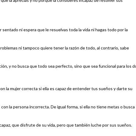
que la aprecias y no porque la consideres incapaz de resolver sus
r sentado ni espera que le resuelvas toda la vida ni hagas todo por la
 problemas ni tampoco quiere tener la razón de todo, al contrario, sabe
ción, y no busca que todo sea perfecto, sino que sea funcional para los d
on la mujer correcta si ella es capaz de entender tus sueños y darte su
ás con la persona incorrecta. De igual forma, si ella no tiene metas o busca
 capaz, que disfrute de su vida, pero que también luche por sus sueños.