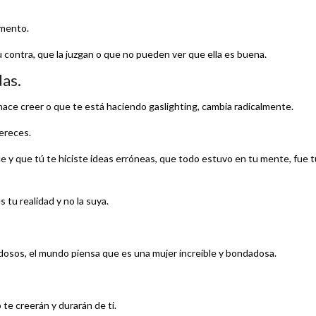
omento.
u contra, que la juzgan o que no pueden ver que ella es buena.
das.
ace creer o que te está haciendo gaslighting, cambia radicalmente.
mereces.
e y que tú te hiciste ideas erróneas, que todo estuvo en tu mente, fue t
 tu realidad y no la suya.
adosos, el mundo piensa que es una mujer increíble y bondadosa.
 te creerán y durarán de ti.