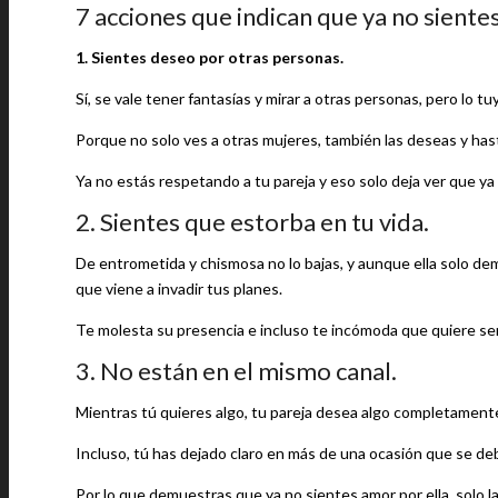
7 acciones que indican que ya no siente
1. Sientes deseo por otras personas.
Sí, se vale tener fantasías y mirar a otras personas, pero lo t
Porque no solo ves a otras mujeres, también las deseas y has
Ya no estás respetando a tu pareja y eso solo deja ver que ya 
2. Sientes que estorba en tu vida.
De entrometida y chismosa no lo bajas, y aunque ella solo demu
que viene a invadir tus planes.
Te molesta su presencia e incluso te incómoda que quiere ser 
3. No están en el mismo canal.
Mientras tú quieres algo, tu pareja desea algo completamente
Incluso, tú has dejado claro en más de una ocasión que se de
Por lo que demuestras que ya no sientes amor por ella, solo l