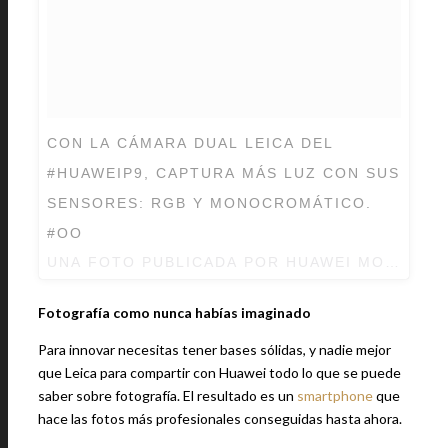
CON LA CÁMARA DUAL LEICA DEL
#HUAWEIP9, CAPTURA MÁS LUZ CON SUS
SENSORES: RGB Y MONOCROMÁTICO.
#OO
UNA FOTO PUBLICADA POR HUAWEI MOBILE M
Fotografía como nunca habías imaginado
Para innovar necesitas tener bases sólidas, y nadie mejor
que Leica para compartir con Huawei todo lo que se puede
saber sobre fotografía. El resultado es un
smartphone
que
hace las fotos más profesionales conseguidas hasta ahora.