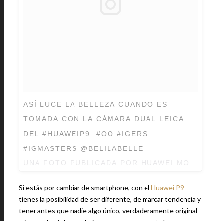
ASÍ LUCE LA BELLEZA CUANDO ES
TOMADA CON LA CÁMARA DUAL LEICA
DEL #HUAWEIP9. #OO #IGERS
#IGMASTERS @BELILABELLE
UNA FOTO PUBLICADA POR HUAWEI MOBILE M
Si estás por cambiar de smartphone, con el
Huawei P9
tienes la posibilidad de ser diferente, de marcar tendencia y
tener antes que nadie algo único, verdaderamente original