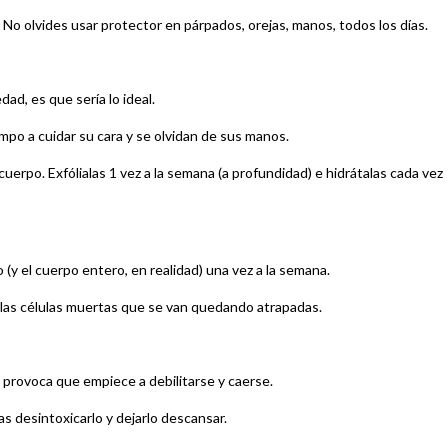
 No olvides usar protector en párpados, orejas, manos, todos los días.
d, es que sería lo ideal.
po a cuidar su cara y se olvidan de sus manos.
uerpo. Exfólialas 1 vez a la semana (a profundidad) e hidrátalas cada vez
(y el cuerpo entero, en realidad) una vez a la semana.
 las células muertas que se van quedando atrapadas.
 provoca que empiece a debilitarse y caerse.
 desintoxicarlo y dejarlo descansar.