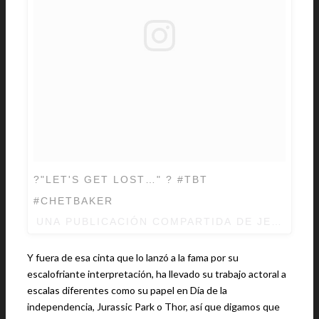
?"LET'S GET LOST…" ? #TBT
#CHETBAKER
UNA PUBLICACIÓN COMPARTIDA DE
JEFF GO
Y fuera de esa cinta que lo lanzó a la fama por su
escalofriante interpretación, ha llevado su trabajo actoral a
escalas diferentes como su papel en Día de la
independencia, Jurassic Park o Thor, así que digamos que