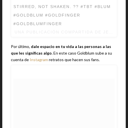
STIRRED, NOT SHAKEN. ?? #TBT #BLUM
#GOLDBLUM #GOLDFINGER
#GOLDBLUMFINGER
UNA PUBLICACIÓN COMPARTIDA DE
JEFF GO
Por último,
dale espacio en tu vida a las personas a las
que les significas algo
. En este caso Goldblum sube a su
cuenta de
Instagram
retratos que hacen sus fans.