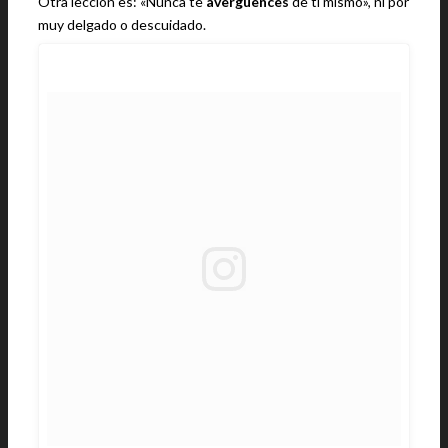
Otra lección es: «Nunca te
avergüences
de ti mismo», ni por
muy delgado o descuidado.