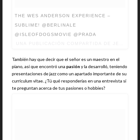
THE WES ANDERSON EXPERIENCE –
SUBLIME! @BERLINALE
@ISLEOFDOGSMOVIE @PRADA
UNA PUBLICACIÓN COMPARTIDA DE
JEFF GO
También hay que decir que el señor es un maestro en el
piano, así que encontró una
pasión
y la desarrolló, teniendo
presentaciones de jazz como un apartado importante de su
curriculum vitae. ¿Tú qué responderías en una entrevista si
te preguntan acerca de tus pasiones o hobbies?