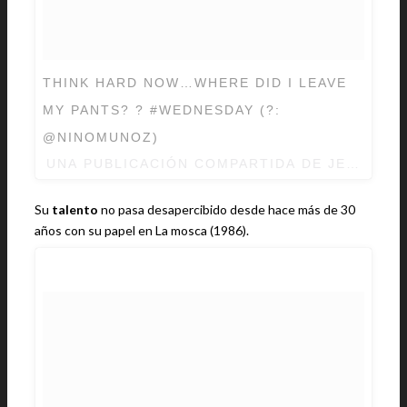
THINK HARD NOW…WHERE DID I LEAVE
MY PANTS? ? #WEDNESDAY (?:
@NINOMUNOZ)
UNA PUBLICACIÓN COMPARTIDA DE
JEFF GO
Su
talento
no pasa desapercibido desde hace más de 30
años con su papel en La mosca (1986).