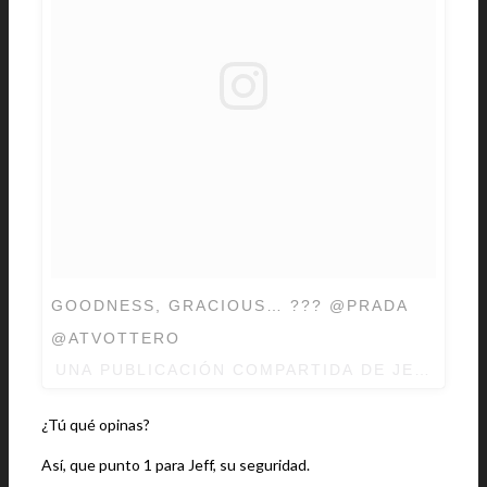
GOODNESS, GRACIOUS… ??? @PRADA
@ATVOTTERO
UNA PUBLICACIÓN COMPARTIDA DE
JEFF GO
¿Tú qué opinas?
Así, que punto 1 para Jeff, su seguridad.