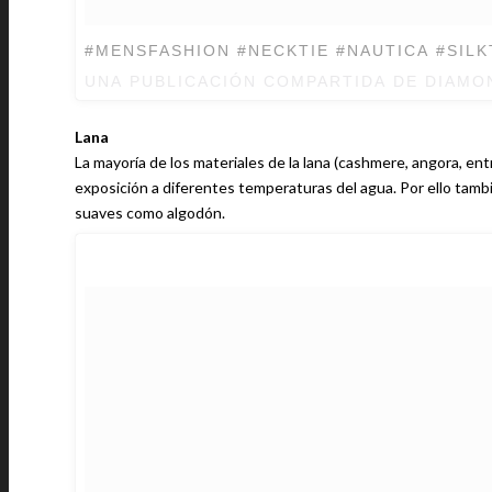
#MENSFASHION #NECKTIE #NAUTICA #SILK
UNA PUBLICACIÓN COMPARTIDA DE DIAM
Lana
La mayoría de los materiales de la lana (cashmere, angora, entre otras) se encogen al la
exposición a diferentes temperaturas del agua. Por ello también deben lavarse a mano, con agua y debes usar un detergente para telas
suaves como algodón.