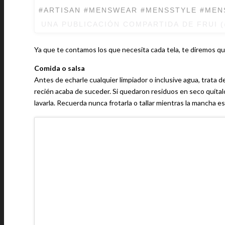
#ARTISAN #MENSWEAR #MENSSTYLE #MEN
UNA PUBLICACIÓN COMPARTIDA DE FRUI 
Ya que te contamos los que necesita cada tela, te diremos qu
Comida o salsa
Antes de echarle cualquier limpiador o inclusive agua, trata 
recién acaba de suceder. Si quedaron residuos en seco quítal
lavarla. Recuerda nunca frotarla o tallar mientras la mancha e