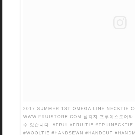
2017 SUMMER 1ST OMEGA LINE NECKTIE COLLECTION.
WWW.FRUISTORE.COM 삼각지 프루이스토
수 있습니다. #FRUI #FRUITIE #FRUINECKTIE #NECKTIE #LINENTIE
#WOOLTIE #HANDSEWN #HANDCUT #HANDMADE #HANDCRAFTED #LUXURY