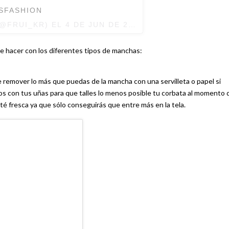
SFASHION
(@FRUI_KR) EL
4 DE JUN DE 2017 A LA(S) 5:31 PDT
e hacer con los diferentes tipos de manchas:
de remover lo más que puedas de la mancha con una servilleta o papel si
os con tus uñas para que talles lo menos posible tu corbata al momento 
sté fresca ya que sólo conseguirás que entre más en la tela.