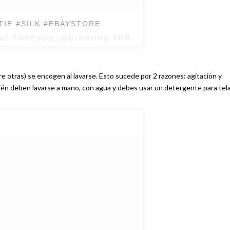
TIE #SILK #EBAYSTORE
OND THREADS (@DIAMOND.THREADS) EL
6 DE JUN DE
varse. Esto sucede por 2 razones: agitación y