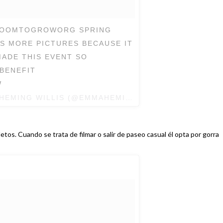
@ROOMTOGROWORG SPRING
S MORE PICTURES BECAUSE IT
MADE THIS EVENT SO
BENEFIT
W
HEMING WILLIS (@EMMAHEMINGWILLIS) EL
7 DE AB
os. Cuando se trata de filmar o salir de paseo casual él opta por gorra