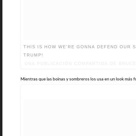
THIS IS HOW WE'RE GONNA DEFEND OUR 
TRUMP!
UNA PUBLICACIÓN COMPARTIDA DE BRUCE
Mientras que las boinas y sombreros los usa en un look más f