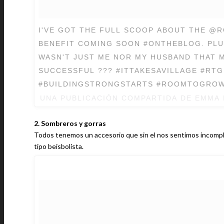
I'VE GOT THE FULL SCOOP ABOUT THE 
BENEFIT COMING SOON #ONTHEBLOG. PLU
WASN'T JUST ME NOR MY HUSBAND THAT 
SUCCESSFUL ??? #ITTAKESAVILLAGE #RTG
#BUILDINGSTRONGSTARTS #ROOMTOGRO
UNA PUBLICACIÓN COMPARTIDA DE EMMA 
2. Sombreros y gorras
Todos tenemos un accesorio que sin el nos sentimos incomplet
tipo beisbolista.