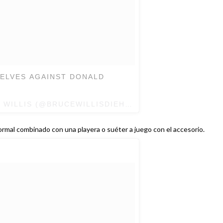
SELVES AGAINST DONALD
 WILLIS (@BRUCEWILLISDIEHARD) EL
10 DE NOV DE 
ormal combinado con una playera o suéter a juego con el accesorio.