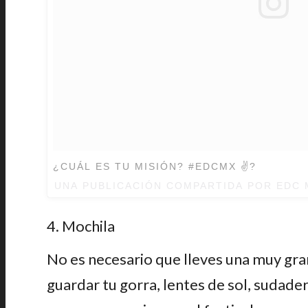
¿CUÁL ES TU MISIÓN? #EDCMX ✌️?
UNA PUBLICACIÓN COMPARTIDA POR
EDC 
4. Mochila
No es necesario que lleves una muy gra
guardar tu gorra, lentes de sol, sudade