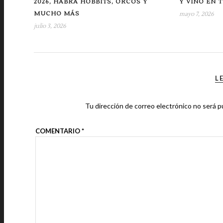
2026, HABRÁ HOBBITS, ORCOS Y
Y VINO EN 
MUCHO MÁS
mayo 7, 2026
julio 3, 2026
L
Tu dirección de correo electrónico no será p
COMENTARIO
*