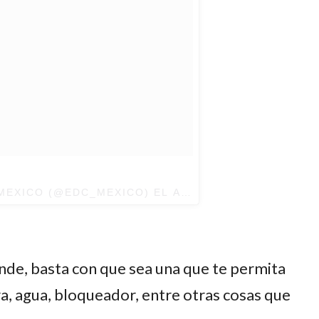
MEXICO
(@EDC_MEXICO) EL
AGO 31, 2017 AT 8:08 P
nde, basta con que sea una que te permita
ra, agua, bloqueador, entre otras cosas que