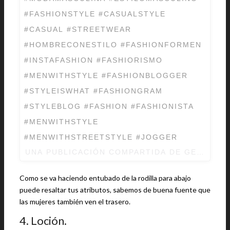
#FASHIONSTYLE #CASUALSTYLE
#CASUAL #STREETWEAR
#HOMBRECONESTILO #FASHIONFORMEN
#INSTAFASHION #FASHIORISMO
#MENWITHSTYLE #FASHIONBLOGGER
#STYLEISWHAT #FASHIONGRAM
#STYLEBLOG #FASHION #FASHIONISTA
#MENWITHSTYLE
#MENWITHSTREETSTYLE #JOGGER
UNA PUBLICACIÓN COMPARTIDA DE
GENTLEM
Como se va haciendo entubado de la rodilla para abajo
puede resaltar tus atributos, sabemos de buena fuente que
las mujeres también ven el trasero.
4. Loción.