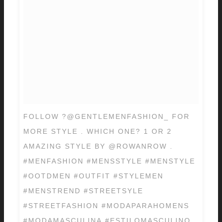
FOLLOW ?@GENTLEMENFASHION_ FOR
MORE STYLE . WHICH ONE? 1 OR 2
AMAZING STYLE BY @ROWANROW .
#MENFASHION #MENSSTYLE #MENSTYLE
#OOTDMEN #OUTFIT #STYLEMEN
#MENSTREND #STREETSYLE
#STREETFASHION #MODAPARAHOMENS
#MODAMASCULINA #ESTILOMASCULINO