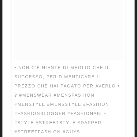
• NON C’È NIENTE DI MEGLIO CHE IL
SUCCESSO, PER DIMENTICARE IL
PREZZO CHE HAI PAGATO PER AVERLO •
? #MENSWEAR #MENSFASHION
#MENSTYLE #MENSSTYLE #FASHION
#FASHIONBLOGGER #FASHIONABLE
#STYLE #STREETSTYLE #DAPPER
#STREETFASHION #GUYS