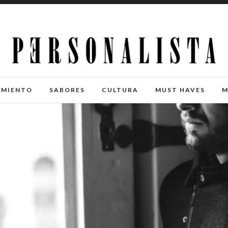
IMIENTO
SABORES
CULTURA
MUST HAVES
M