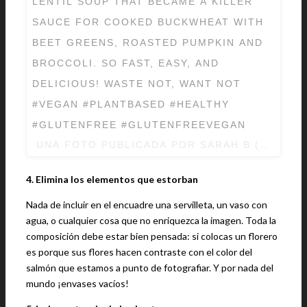
LENTIL SOUP THAT BECAME A KILLER
SAUCE FOR COOKED BUCKWHEAT WITH
BEET GREENS, ROASTED PUMPKIN AND
BROCCOLI. SO FAST, EASY, AND
DELICIOUS! WASTE NOT, WANT NOT
#VEGAN #PLANTBASED #HEALTHY
#GLUTENFREE #GLUTENFREEVEGAN
UNA FOTO PUBLICADA POR SARAH B (@MYN
4. Elimina los elementos que estorban
Nada de incluir en el encuadre una servilleta, un vaso con
agua, o cualquier cosa que no enriquezca la imagen. Toda la
composición debe estar bien pensada: si colocas un florero
es porque sus flores hacen contraste con el color del
salmón que estamos a punto de fotografiar. Y por nada del
mundo ¡envases vacíos!