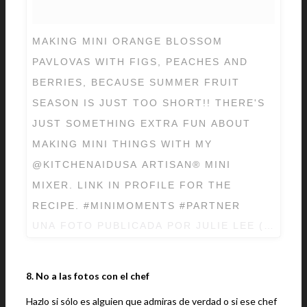
MAKING MINI ORANGE BLOSSOM
PAVLOVAS WITH FIGS, PEACHES AND
BERRIES, BECAUSE SUMMER FRUIT
SEASON IS JUST TOO SHORT!! THERE'S
JUST SOMETHING EXTRA FUN ABOUT
MAKING MINI THINGS WITH MY
@KITCHENAIDUSA ARTISAN® ​MINI
MIXER. LINK IN PROFILE FOR THE
RECIPE. #MINIMOMENTS #PARTNER
UNA FOTO PUBLICADA POR JULIE LEE (@JULI
8. No a las fotos con el chef
Hazlo si sólo es alguien que admiras de verdad o si ese chef